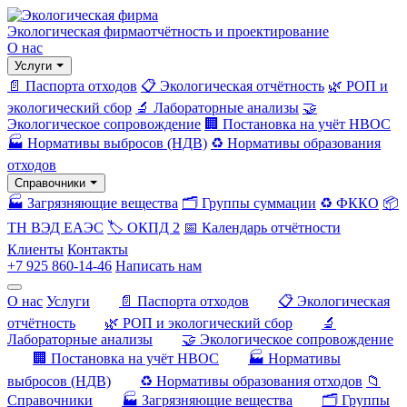
Экологическая фирма
отчётность и проектирование
О нас
Услуги
📄 Паспорта отходов
📋 Экологическая отчётность
🌿 РОП и
экологический сбор
🔬 Лабораторные анализы
🤝
Экологическое сопровождение
🏢 Постановка на учёт НВОС
🏭 Нормативы выбросов (НДВ)
♻️ Нормативы образования
отходов
Справочники
🏭 Загрязняющие вещества
🗂️ Группы суммации
♻️ ФККО
📦
ТН ВЭД ЕАЭС
🏷️ ОКПД 2
📅 Календарь отчётности
Клиенты
Контакты
+7 925 860-14-46
Написать нам
О нас
Услуги
📄 Паспорта отходов
📋 Экологическая
отчётность
🌿 РОП и экологический сбор
🔬
Лабораторные анализы
🤝 Экологическое сопровождение
🏢 Постановка на учёт НВОС
🏭 Нормативы
выбросов (НДВ)
♻️ Нормативы образования отходов
📁
Справочники
🏭 Загрязняющие вещества
🗂️ Группы