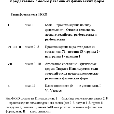
представлен смесью различных физических форм
Расшифровка кода ФККО
?
1
знак 1
Блок — происхождение по виду
деятельности:
Отходы сельского,
лесного хозяйства, рыбоводства и
рыболовства
71 152 11
знаки 2–8
Происхождение вида отходов и их
состав:
тип 71 · подтип 15 · группа 2 ·
подгруппа 1 · позиция 1
20
знаки 9–10
Агрегатное состояние и физическая
форма:
Твердое Используется, если
твердый отход представлен смесью
различных физических форм
5
знак 11
Класс опасности (0 — не установлен, I–
V):
V класс
Код ФККО состоит из 11 знаков:
знак 1
— блок (вид деятельности);
знаки 2–8
— происхождение вида отходов и его состав (тип 2–3, подтип 4–5, группа 6,
подгруппа 7, позиция 8);
знаки 9–10
— агрегатное состояние и физическая
форма;
знак 11
— класс опасности.