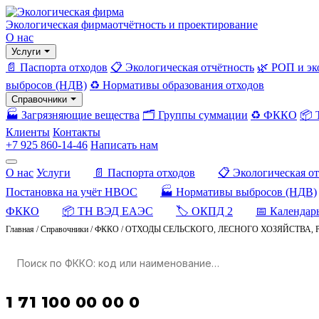
Экологическая фирма
отчётность и проектирование
О нас
Услуги
📄 Паспорта отходов
📋 Экологическая отчётность
🌿 РОП и эк
выбросов (НДВ)
♻️ Нормативы образования отходов
Справочники
🏭 Загрязняющие вещества
🗂️ Группы суммации
♻️ ФККО
📦
Клиенты
Контакты
+7 925 860-14-46
Написать нам
О нас
Услуги
📄 Паспорта отходов
📋 Экологическая о
Постановка на учёт НВОС
🏭 Нормативы выбросов (НДВ)
ФККО
📦 ТН ВЭД ЕАЭС
🏷️ ОКПД 2
📅 Календар
Главная
/
Справочники
/
ФККО
/
ОТХОДЫ СЕЛЬСКОГО, ЛЕСНОГО ХОЗЯЙСТВА, 
1 71 100 00 00 0