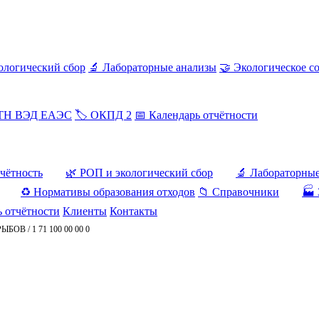
ологический сбор
🔬 Лабораторные анализы
🤝 Экологическое с
 ТН ВЭД ЕАЭС
🏷️ ОКПД 2
📅 Календарь отчётности
тчётность
🌿 РОП и экологический сбор
🔬 Лабораторны
♻️ Нормативы образования отходов
📁 Справочники
🏭 
ь отчётности
Клиенты
Контакты
РЫБОВ
/
1 71 100 00 00 0