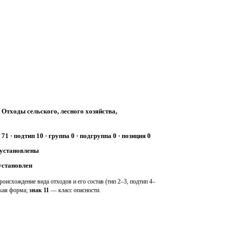
:
Отходы сельского, лесного хозяйства,
 71 · подтип 10 · группа 0 · подгруппа 0 · позиция 0
 установлены
установлен
оисхождение вида отходов и его состав (тип 2–3, подтип 4–
ская форма;
знак 11
— класс опасности.