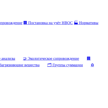
опровождение
🏢 Постановка на учёт НВОС
🏭 Нормативы
е анализы
🤝 Экологическое сопровождение
🏢
Загрязняющие вещества
🗂️ Группы суммации
♻️