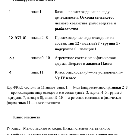
1
знак 1
Блок — происхождение по виду
деятельности:
Отходы сельского,
лесного хозяйства, рыбоводства и
рыболовства
12 971 01
знаки 2–8
Происхождение вида отходов и их
состав:
тип 12 · подтип 97 · группа 1 ·
подгруппа 0 · позиция 1
33
знаки 9–10
Агрегатное состояние и физическая
форма:
Твердое в жидком Паста
4
знак 11
Класс опасности (0 — не установлен, I–
V):
IV класс
Код ФККО состоит из 11 знаков:
знак 1
— блок (вид деятельности);
знаки 2–8
— происхождение вида отходов и его состав (тип 2–3, подтип 4–5, группа 6,
подгруппа 7, позиция 8);
знаки 9–10
— агрегатное состояние и физическая
форма;
знак 11
— класс опасности.
Класс опасности
4
IV класс . Малоопасные отходы. Низкая степень негативного
воздействия на окружающую среду, время восстановления после