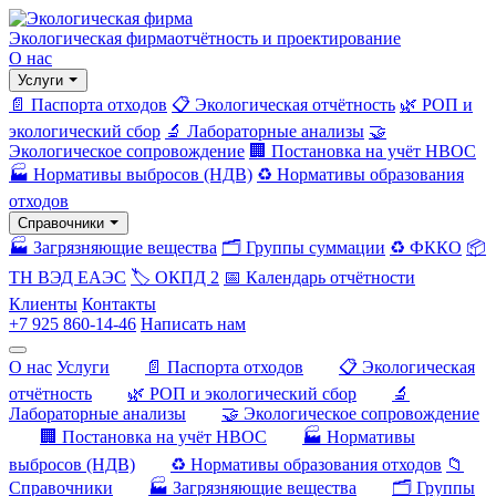
Экологическая фирма
отчётность и проектирование
О нас
Услуги
📄 Паспорта отходов
📋 Экологическая отчётность
🌿 РОП и
экологический сбор
🔬 Лабораторные анализы
🤝
Экологическое сопровождение
🏢 Постановка на учёт НВОС
🏭 Нормативы выбросов (НДВ)
♻️ Нормативы образования
отходов
Справочники
🏭 Загрязняющие вещества
🗂️ Группы суммации
♻️ ФККО
📦
ТН ВЭД ЕАЭС
🏷️ ОКПД 2
📅 Календарь отчётности
Клиенты
Контакты
+7 925 860-14-46
Написать нам
О нас
Услуги
📄 Паспорта отходов
📋 Экологическая
отчётность
🌿 РОП и экологический сбор
🔬
Лабораторные анализы
🤝 Экологическое сопровождение
🏢 Постановка на учёт НВОС
🏭 Нормативы
выбросов (НДВ)
♻️ Нормативы образования отходов
📁
Справочники
🏭 Загрязняющие вещества
🗂️ Группы