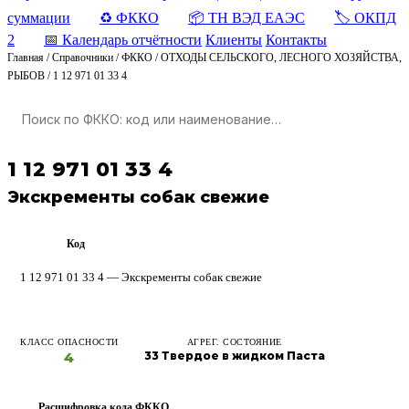
суммации
♻️ ФККО
📦 ТН ВЭД ЕАЭС
🏷️ ОКПД
2
📅 Календарь отчётности
Клиенты
Контакты
Главная
/
Справочники
/
ФККО
/
ОТХОДЫ СЕЛЬСКОГО, ЛЕСНОГО ХОЗЯЙСТВА,
РЫБОВ
/
1 12 971 01 33 4
1 12 971 01 33 4
Экскременты собак свежие
Код
ФККО
1 12 971 01 33 4 — Экскременты собак свежие
КЛАСС ОПАСНОСТИ
АГРЕГ. СОСТОЯНИЕ
4
33 Твердое в жидком Паста
Расшифровка кода ФККО
?