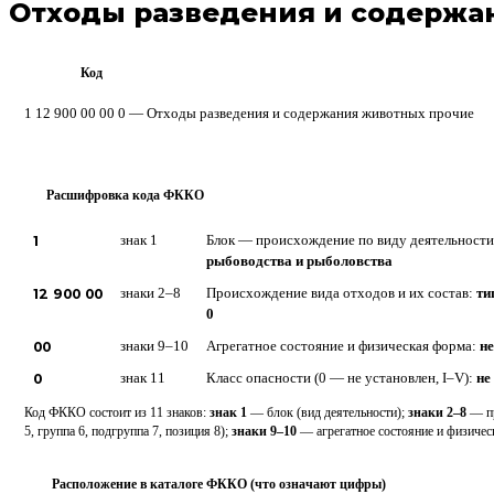
Отходы разведения и содержа
Код
ФККО
1 12 900 00 00 0 — Отходы разведения и содержания животных прочие
Расшифровка кода ФККО
?
1
знак 1
Блок — происхождение по виду деятельност
рыбоводства и рыболовства
12 900 00
знаки 2–8
Происхождение вида отходов и их состав:
ти
0
00
знаки 9–10
Агрегатное состояние и физическая форма:
н
0
знак 11
Класс опасности (0 — не установлен, I–V):
не
Код ФККО состоит из 11 знаков:
знак 1
— блок (вид деятельности);
знаки 2–8
— пр
5, группа 6, подгруппа 7, позиция 8);
знаки 9–10
— агрегатное состояние и физиче
Расположение в каталоге ФККО (что означают цифры)
⋮