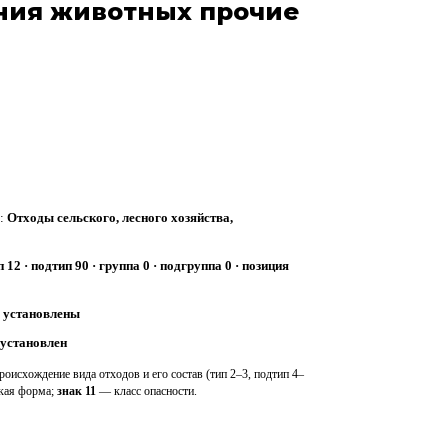
ния животных прочие
и:
Отходы сельского, лесного хозяйства,
п 12 · подтип 90 · группа 0 · подгруппа 0 · позиция
е установлены
 установлен
оисхождение вида отходов и его состав (тип 2–3, подтип 4–
ская форма;
знак 11
— класс опасности.