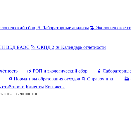
ологический сбор
🔬 Лабораторные анализы
🤝 Экологическое с
 ТН ВЭД ЕАЭС
🏷️ ОКПД 2
📅 Календарь отчётности
тчётность
🌿 РОП и экологический сбор
🔬 Лабораторны
♻️ Нормативы образования отходов
📁 Справочники
🏭 
ь отчётности
Клиенты
Контакты
РЫБОВ
/
1 12 900 00 00 0