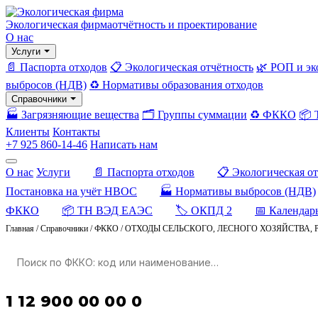
Экологическая фирма
отчётность и проектирование
О нас
Услуги
📄 Паспорта отходов
📋 Экологическая отчётность
🌿 РОП и эк
выбросов (НДВ)
♻️ Нормативы образования отходов
Справочники
🏭 Загрязняющие вещества
🗂️ Группы суммации
♻️ ФККО
📦
Клиенты
Контакты
+7 925 860-14-46
Написать нам
О нас
Услуги
📄 Паспорта отходов
📋 Экологическая о
Постановка на учёт НВОС
🏭 Нормативы выбросов (НДВ)
ФККО
📦 ТН ВЭД ЕАЭС
🏷️ ОКПД 2
📅 Календар
Главная
/
Справочники
/
ФККО
/
ОТХОДЫ СЕЛЬСКОГО, ЛЕСНОГО ХОЗЯЙСТВА, 
1 12 900 00 00 0