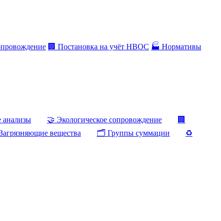
опровождение
🏢 Постановка на учёт НВОС
🏭 Нормативы
е анализы
🤝 Экологическое сопровождение
🏢
Загрязняющие вещества
🗂️ Группы суммации
♻️