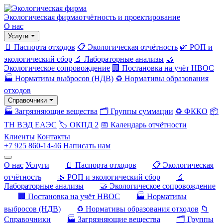
Экологическая фирма
отчётность и проектирование
О нас
Услуги
📄 Паспорта отходов
📋 Экологическая отчётность
🌿 РОП и
экологический сбор
🔬 Лабораторные анализы
🤝
Экологическое сопровождение
🏢 Постановка на учёт НВОС
🏭 Нормативы выбросов (НДВ)
♻️ Нормативы образования
отходов
Справочники
🏭 Загрязняющие вещества
🗂️ Группы суммации
♻️ ФККО
📦
ТН ВЭД ЕАЭС
🏷️ ОКПД 2
📅 Календарь отчётности
Клиенты
Контакты
+7 925 860-14-46
Написать нам
О нас
Услуги
📄 Паспорта отходов
📋 Экологическая
отчётность
🌿 РОП и экологический сбор
🔬
Лабораторные анализы
🤝 Экологическое сопровождение
🏢 Постановка на учёт НВОС
🏭 Нормативы
выбросов (НДВ)
♻️ Нормативы образования отходов
📁
Справочники
🏭 Загрязняющие вещества
🗂️ Группы