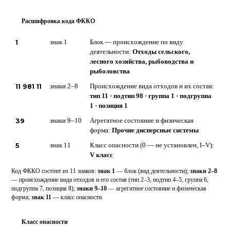
Расшифровка кода ФККО
?
1
знак 1
Блок — происхождение по виду
деятельности:
Отходы сельского,
лесного хозяйства, рыбоводства и
рыболовства
11 981 11
знаки 2–8
Происхождение вида отходов и их состав:
тип 11 · подтип 98 · группа 1 · подгруппа
1 · позиция 1
39
знаки 9–10
Агрегатное состояние и физическая
форма:
Прочие дисперсные системы
5
знак 11
Класс опасности (0 — не установлен, I–V):
V класс
Код ФККО состоит из 11 знаков:
знак 1
— блок (вид деятельности);
знаки 2–8
— происхождение вида отходов и его состав (тип 2–3, подтип 4–5, группа 6,
подгруппа 7, позиция 8);
знаки 9–10
— агрегатное состояние и физическая
форма;
знак 11
— класс опасности.
Класс опасности
5