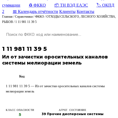
суммации
♻️ ФККО
📦 ТН ВЭД ЕАЭС
🏷️ ОКПД
2
📅 Календарь отчётности
Клиенты
Контакты
Главная
/
Справочники
/
ФККО
/
ОТХОДЫ СЕЛЬСКОГО, ЛЕСНОГО ХОЗЯЙСТВА,
РЫБОВ
/
1 11 981 11 39 5
1 11 981 11 39 5
Ил от зачистки оросительных каналов
системы мелиорации земель
Код
ФККО
1 11 981 11 39 5 — Ил от зачистки оросительных каналов системы
мелиорации земель
КЛАСС ОПАСНОСТИ
АГРЕГ. СОСТОЯНИЕ
5
39 Прочие дисперсные системы