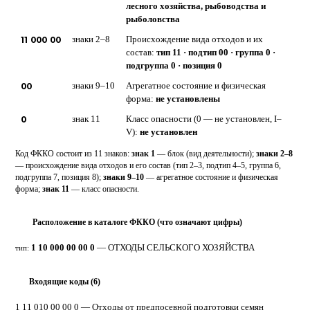
лесного хозяйства, рыбоводства и
рыболовства
11 000 00
знаки 2–8
Происхождение вида отходов и их
состав:
тип 11 · подтип 00 · группа 0 ·
подгруппа 0 · позиция 0
00
знаки 9–10
Агрегатное состояние и физическая
форма:
не установлены
0
знак 11
Класс опасности (0 — не установлен, I–
V):
не установлен
Код ФККО состоит из 11 знаков:
знак 1
— блок (вид деятельности);
знаки 2–8
— происхождение вида отходов и его состав (тип 2–3, подтип 4–5, группа 6,
подгруппа 7, позиция 8);
знаки 9–10
— агрегатное состояние и физическая
форма;
знак 11
— класс опасности.
Расположение в каталоге ФККО (что означают цифры)
⋮
1 10 000 00 00 0
— ОТХОДЫ СЕЛЬСКОГО ХОЗЯЙСТВА
тип:
Входящие коды (6)
▸
1 11 010 00 00 0
— Отходы от предпосевной подготовки семян