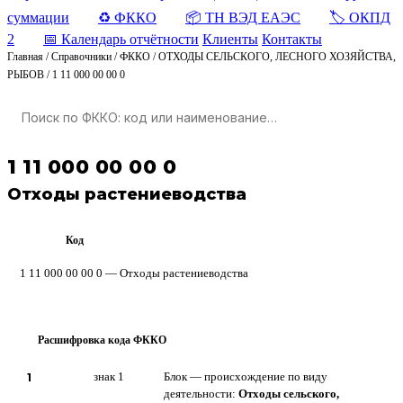
суммации
♻️ ФККО
📦 ТН ВЭД ЕАЭС
🏷️ ОКПД
2
📅 Календарь отчётности
Клиенты
Контакты
Главная
/
Справочники
/
ФККО
/
ОТХОДЫ СЕЛЬСКОГО, ЛЕСНОГО ХОЗЯЙСТВА,
РЫБОВ
/
1 11 000 00 00 0
1 11 000 00 00 0
Отходы растениеводства
Код
ФККО
1 11 000 00 00 0 — Отходы растениеводства
Расшифровка кода ФККО
?
1
знак 1
Блок — происхождение по виду
деятельности:
Отходы сельского,