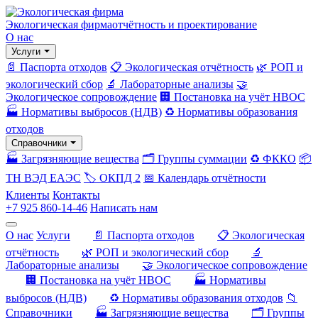
Экологическая фирма
отчётность и проектирование
О нас
Услуги
📄 Паспорта отходов
📋 Экологическая отчётность
🌿 РОП и
экологический сбор
🔬 Лабораторные анализы
🤝
Экологическое сопровождение
🏢 Постановка на учёт НВОС
🏭 Нормативы выбросов (НДВ)
♻️ Нормативы образования
отходов
Справочники
🏭 Загрязняющие вещества
🗂️ Группы суммации
♻️ ФККО
📦
ТН ВЭД ЕАЭС
🏷️ ОКПД 2
📅 Календарь отчётности
Клиенты
Контакты
+7 925 860-14-46
Написать нам
О нас
Услуги
📄 Паспорта отходов
📋 Экологическая
отчётность
🌿 РОП и экологический сбор
🔬
Лабораторные анализы
🤝 Экологическое сопровождение
🏢 Постановка на учёт НВОС
🏭 Нормативы
выбросов (НДВ)
♻️ Нормативы образования отходов
📁
Справочники
🏭 Загрязняющие вещества
🗂️ Группы