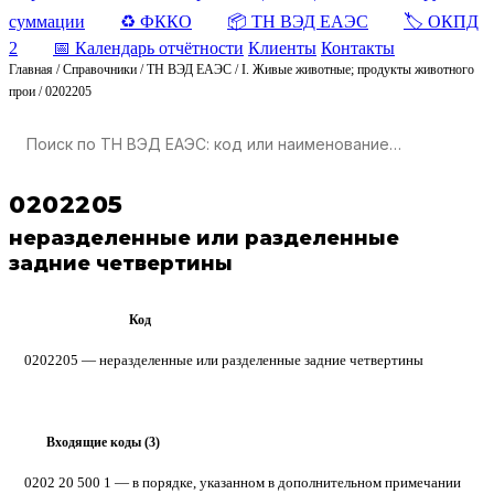
суммации
♻️ ФККО
📦 ТН ВЭД ЕАЭС
🏷️ ОКПД
2
📅 Календарь отчётности
Клиенты
Контакты
Главная
/
Справочники
/
ТН ВЭД ЕАЭС
/
I. Живые животные; продукты животного
прои
/
0202205
0202205
неразделенные или разделенные
задние четвертины
Код
ТН ВЭД ЕАЭС
0202205 — неразделенные или разделенные задние четвертины
Входящие коды (3)
▸
0202 20 500 1
— в порядке, указанном в дополнительном примечании