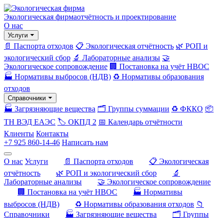
Экологическая фирма
отчётность и проектирование
О нас
Услуги
📄 Паспорта отходов
📋 Экологическая отчётность
🌿 РОП и
экологический сбор
🔬 Лабораторные анализы
🤝
Экологическое сопровождение
🏢 Постановка на учёт НВОС
🏭 Нормативы выбросов (НДВ)
♻️ Нормативы образования
отходов
Справочники
🏭 Загрязняющие вещества
🗂️ Группы суммации
♻️ ФККО
📦
ТН ВЭД ЕАЭС
🏷️ ОКПД 2
📅 Календарь отчётности
Клиенты
Контакты
+7 925 860-14-46
Написать нам
О нас
Услуги
📄 Паспорта отходов
📋 Экологическая
отчётность
🌿 РОП и экологический сбор
🔬
Лабораторные анализы
🤝 Экологическое сопровождение
🏢 Постановка на учёт НВОС
🏭 Нормативы
выбросов (НДВ)
♻️ Нормативы образования отходов
📁
Справочники
🏭 Загрязняющие вещества
🗂️ Группы