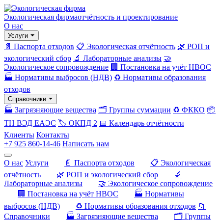
Экологическая фирма
отчётность и проектирование
О нас
Услуги
📄 Паспорта отходов
📋 Экологическая отчётность
🌿 РОП и
экологический сбор
🔬 Лабораторные анализы
🤝
Экологическое сопровождение
🏢 Постановка на учёт НВОС
🏭 Нормативы выбросов (НДВ)
♻️ Нормативы образования
отходов
Справочники
🏭 Загрязняющие вещества
🗂️ Группы суммации
♻️ ФККО
📦
ТН ВЭД ЕАЭС
🏷️ ОКПД 2
📅 Календарь отчётности
Клиенты
Контакты
+7 925 860-14-46
Написать нам
О нас
Услуги
📄 Паспорта отходов
📋 Экологическая
отчётность
🌿 РОП и экологический сбор
🔬
Лабораторные анализы
🤝 Экологическое сопровождение
🏢 Постановка на учёт НВОС
🏭 Нормативы
выбросов (НДВ)
♻️ Нормативы образования отходов
📁
Справочники
🏭 Загрязняющие вещества
🗂️ Группы