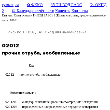
суммации
♻️ ФККО
📦 ТН ВЭД ЕАЭС
🏷️ ОКПД
2
📅 Календарь отчётности
Клиенты
Контакты
Главная
/
Справочники
/
ТН ВЭД ЕАЭС
/
I. Живые животные; продукты животного
прои
/
02012
02012
прочие отруба, необваленные
Код
ТН ВЭД ЕАЭС
02012 — прочие отруба, необваленные
Входящие коды (4)
▸
0201202
— &amp;quot;компенсированные&amp;quot; четвертины
0201203
— неразделенные или разделенные передние четвертины