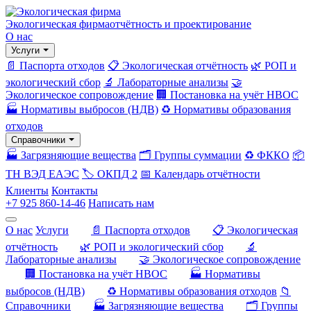
Экологическая фирма
отчётность и проектирование
О нас
Услуги
📄 Паспорта отходов
📋 Экологическая отчётность
🌿 РОП и
экологический сбор
🔬 Лабораторные анализы
🤝
Экологическое сопровождение
🏢 Постановка на учёт НВОС
🏭 Нормативы выбросов (НДВ)
♻️ Нормативы образования
отходов
Справочники
🏭 Загрязняющие вещества
🗂️ Группы суммации
♻️ ФККО
📦
ТН ВЭД ЕАЭС
🏷️ ОКПД 2
📅 Календарь отчётности
Клиенты
Контакты
+7 925 860-14-46
Написать нам
О нас
Услуги
📄 Паспорта отходов
📋 Экологическая
отчётность
🌿 РОП и экологический сбор
🔬
Лабораторные анализы
🤝 Экологическое сопровождение
🏢 Постановка на учёт НВОС
🏭 Нормативы
выбросов (НДВ)
♻️ Нормативы образования отходов
📁
Справочники
🏭 Загрязняющие вещества
🗂️ Группы