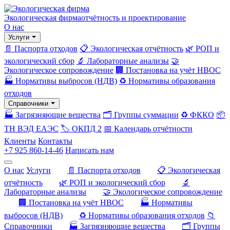
Экологическая фирма
отчётность и проектирование
О нас
Услуги
📄 Паспорта отходов
📋 Экологическая отчётность
🌿 РОП и
экологический сбор
🔬 Лабораторные анализы
🤝
Экологическое сопровождение
🏢 Постановка на учёт НВОС
🏭 Нормативы выбросов (НДВ)
♻️ Нормативы образования
отходов
Справочники
🏭 Загрязняющие вещества
🗂️ Группы суммации
♻️ ФККО
📦
ТН ВЭД ЕАЭС
🏷️ ОКПД 2
📅 Календарь отчётности
Клиенты
Контакты
+7 925 860-14-46
Написать нам
О нас
Услуги
📄 Паспорта отходов
📋 Экологическая
отчётность
🌿 РОП и экологический сбор
🔬
Лабораторные анализы
🤝 Экологическое сопровождение
🏢 Постановка на учёт НВОС
🏭 Нормативы
выбросов (НДВ)
♻️ Нормативы образования отходов
📁
Справочники
🏭 Загрязняющие вещества
🗂️ Группы