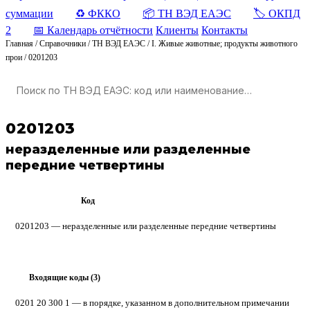
суммации
♻️ ФККО
📦 ТН ВЭД ЕАЭС
🏷️ ОКПД
2
📅 Календарь отчётности
Клиенты
Контакты
Главная
/
Справочники
/
ТН ВЭД ЕАЭС
/
I. Живые животные; продукты животного
прои
/
0201203
0201203
неразделенные или разделенные
передние четвертины
Код
ТН ВЭД ЕАЭС
0201203 — неразделенные или разделенные передние четвертины
Входящие коды (3)
▸
0201 20 300 1
— в порядке, указанном в дополнительном примечании