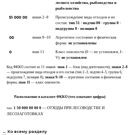
лесного хозяйства, рыбоводства и
рыболовства
51 000 00
знаки 2–8
Происхождение вида отходов и их
состав:
тип 51 · подтип 00 · группа 0 ·
подгруппа 0 · позиция 0
00
знаки 9–10
Агрегатное состояние и физическая
форма:
не установлены
0
знак 11
Класс опасности (0 — не установлен, I–
V):
не установлен
Код ФККО состоит из 11 знаков:
знак 1
— блок (вид деятельности);
знаки 2–8
— происхождение вида отходов и его состав (тип 2–3, подтип 4–5, группа 6,
подгруппа 7, позиция 8);
знаки 9–10
— агрегатное состояние и физическая
форма;
знак 11
— класс опасности.
Расположение в каталоге ФККО (что означают цифры)
⋮
1 50 000 00 00 0
— ОТХОДЫ ПРИ ЛЕСОВОДСТВЕ И
тип:
ЛЕСОЗАГОТОВКАХ
← Ко всему разделу