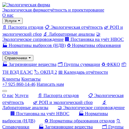
Экологическая фирма
отчётность и проектирование
О нас
Услуги
📄 Паспорта отходов
📋 Экологическая отчётность
🌿 РОП и
экологический сбор
🔬 Лабораторные анализы
🤝
Экологическое сопровождение
🏢 Постановка на учёт НВОС
🏭 Нормативы выбросов (НДВ)
♻️ Нормативы образования
отходов
Справочники
🏭 Загрязняющие вещества
🗂️ Группы суммации
♻️ ФККО
📦
ТН ВЭД ЕАЭС
🏷️ ОКПД 2
📅 Календарь отчётности
Клиенты
Контакты
+7 925 860-14-46
Написать нам
О нас
Услуги
📄 Паспорта отходов
📋 Экологическая
отчётность
🌿 РОП и экологический сбор
🔬
Лабораторные анализы
🤝 Экологическое сопровождение
🏢 Постановка на учёт НВОС
🏭 Нормативы
выбросов (НДВ)
♻️ Нормативы образования отходов
📁
Справочники
🏭 Загрязняющие вещества
🗂️ Группы