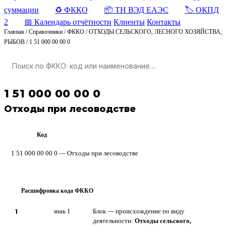
суммации
♻️ ФККО
📦 ТН ВЭД ЕАЭС
🏷️ ОКПД
2
📅 Календарь отчётности
Клиенты
Контакты
Главная
/
Справочники
/
ФККО
/
ОТХОДЫ СЕЛЬСКОГО, ЛЕСНОГО ХОЗЯЙСТВА,
РЫБОВ
/
1 51 000 00 00 0
1 51 000 00 00 0
Отходы при лесоводстве
Код
ФККО
1 51 000 00 00 0 — Отходы при лесоводстве
Расшифровка кода ФККО
?
1
знак 1
Блок — происхождение по виду
деятельности:
Отходы сельского,