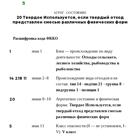
5
АГРЕГ. СОСТОЯНИЕ
20 Твердое Используется, если твердый отход
представлен смесью различных физических форм
Расшифровка кода ФККО
?
1
знак 1
Блок — происхождение по виду
деятельности:
Отходы сельского,
лесного хозяйства, рыбоводства и
рыболовства
14 218 11
знаки 2–8
Происхождение вида отходов и их
состав:
тип 14 · подтип 21 · группа 8 ·
подгруппа 1 · позиция 1
20
знаки 9–10
Агрегатное состояние и физическая
форма:
Твердое Используется, если
твердый отход представлен смесью
различных физических форм
5
знак 11
Класс опасности (0 — не установлен, I–
V):
V класс