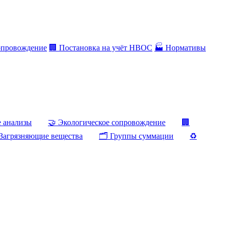
опровождение
🏢 Постановка на учёт НВОС
🏭 Нормативы
е анализы
🤝 Экологическое сопровождение
🏢
Загрязняющие вещества
🗂️ Группы суммации
♻️