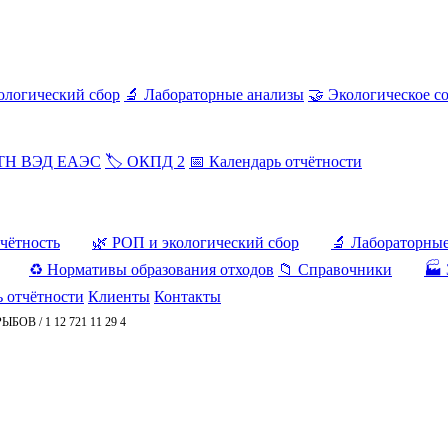
ологический сбор
🔬 Лабораторные анализы
🤝 Экологическое с
 ТН ВЭД ЕАЭС
🏷️ ОКПД 2
📅 Календарь отчётности
тчётность
🌿 РОП и экологический сбор
🔬 Лабораторны
♻️ Нормативы образования отходов
📁 Справочники
🏭 
ь отчётности
Клиенты
Контакты
РЫБОВ
/
1 12 721 11 29 4