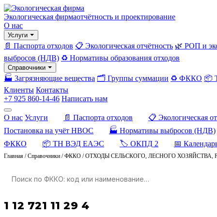
Экологическая фирма
отчётность и проектирование
О нас
Услуги
📄 Паспорта отходов
📋 Экологическая отчётность
🌿 РОП и эк
выбросов (НДВ)
♻️ Нормативы образования отходов
Справочники
🏭 Загрязняющие вещества
🗂️ Группы суммации
♻️ ФККО
📦
Клиенты
Контакты
+7 925 860-14-46
Написать нам
О нас
Услуги
📄 Паспорта отходов
📋 Экологическая о
Постановка на учёт НВОС
🏭 Нормативы выбросов (НДВ)
ФККО
📦 ТН ВЭД ЕАЭС
🏷️ ОКПД 2
📅 Календар
Главная
/
Справочники
/
ФККО
/
ОТХОДЫ СЕЛЬСКОГО, ЛЕСНОГО ХОЗЯЙСТВА, 
1 12 721 11 29 4