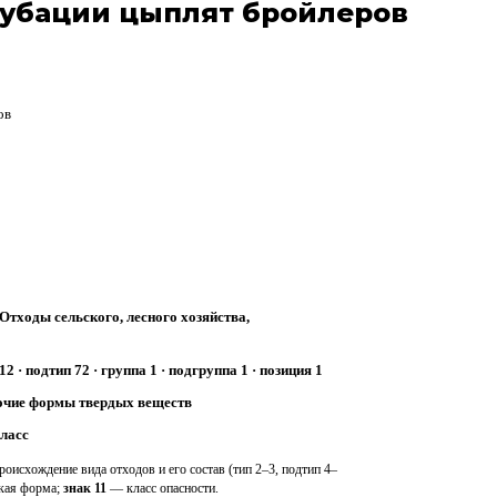
кубации цыплят бройлеров
ов
Отходы сельского, лесного хозяйства,
12 · подтип 72 · группа 1 · подгруппа 1 · позиция 1
чие формы твердых веществ
класс
оисхождение вида отходов и его состав (тип 2–3, подтип 4–
ская форма;
знак 11
— класс опасности.