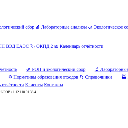
ологический сбор
🔬 Лабораторные анализы
🤝 Экологическое с
 ТН ВЭД ЕАЭС
🏷️ ОКПД 2
📅 Календарь отчётности
тчётность
🌿 РОП и экологический сбор
🔬 Лабораторны
♻️ Нормативы образования отходов
📁 Справочники
🏭 
ь отчётности
Клиенты
Контакты
РЫБОВ
/
1 12 110 01 33 4