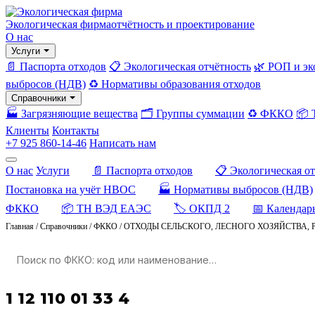
Экологическая фирма
отчётность и проектирование
О нас
Услуги
📄 Паспорта отходов
📋 Экологическая отчётность
🌿 РОП и эк
выбросов (НДВ)
♻️ Нормативы образования отходов
Справочники
🏭 Загрязняющие вещества
🗂️ Группы суммации
♻️ ФККО
📦
Клиенты
Контакты
+7 925 860-14-46
Написать нам
О нас
Услуги
📄 Паспорта отходов
📋 Экологическая о
Постановка на учёт НВОС
🏭 Нормативы выбросов (НДВ)
ФККО
📦 ТН ВЭД ЕАЭС
🏷️ ОКПД 2
📅 Календар
Главная
/
Справочники
/
ФККО
/
ОТХОДЫ СЕЛЬСКОГО, ЛЕСНОГО ХОЗЯЙСТВА, 
1 12 110 01 33 4