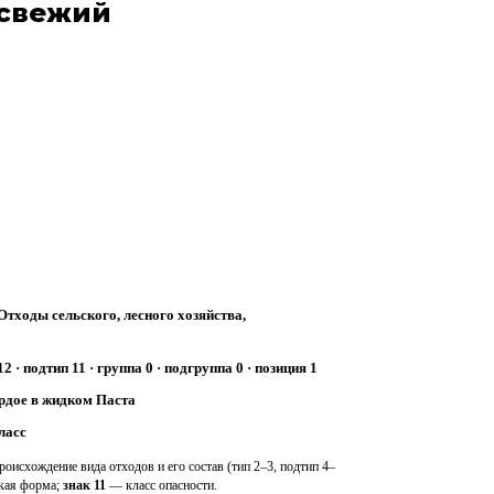
 свежий
Отходы сельского, лесного хозяйства,
12 · подтип 11 · группа 0 · подгруппа 0 · позиция 1
рдое в жидком Паста
ласс
оисхождение вида отходов и его состав (тип 2–3, подтип 4–
ская форма;
знак 11
— класс опасности.