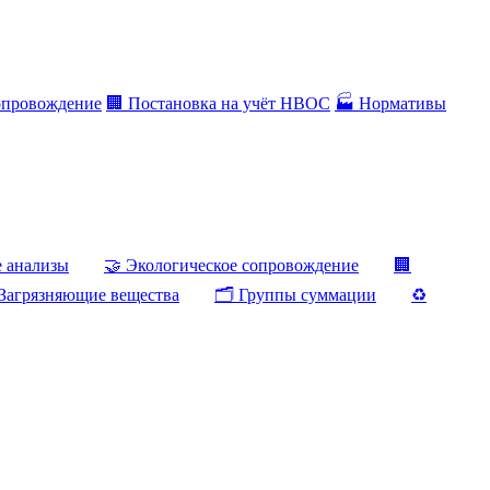
опровождение
🏢 Постановка на учёт НВОС
🏭 Нормативы
е анализы
🤝 Экологическое сопровождение
🏢
Загрязняющие вещества
🗂️ Группы суммации
♻️