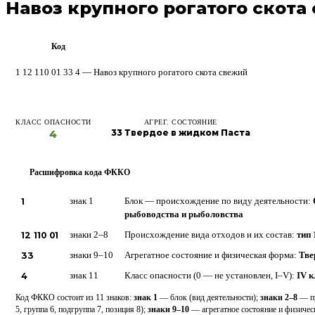
Навоз крупного рогатого скота
Код
ФККО
1 12 110 01 33 4 — Навоз крупного рогатого скота свежий
КЛАСС ОПАСНОСТИ
АГРЕГ. СОСТОЯНИЕ
4
33 Твердое в жидком Паста
Расшифровка кода ФККО
?
1
знак 1
Блок — происхождение по виду деятельности:
рыбоводства и рыболовства
12 110 01
знаки 2–8
Происхождение вида отходов и их состав:
тип 
33
знаки 9–10
Агрегатное состояние и физическая форма:
Тве
4
знак 11
Класс опасности (0 — не установлен, I–V):
IV к
Код ФККО состоит из 11 знаков:
знак 1
— блок (вид деятельности);
знаки 2–8
— пр
5, группа 6, подгруппа 7, позиция 8);
знаки 9–10
— агрегатное состояние и физиче