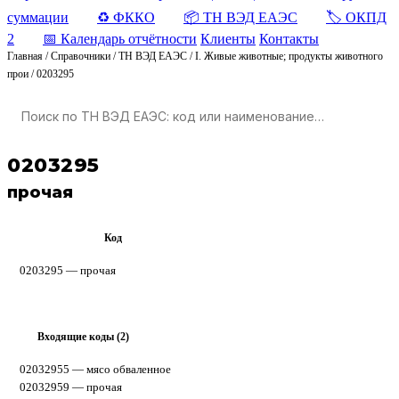
суммации
♻️ ФККО
📦 ТН ВЭД ЕАЭС
🏷️ ОКПД
2
📅 Календарь отчётности
Клиенты
Контакты
Главная
/
Справочники
/
ТН ВЭД ЕАЭС
/
I. Живые животные; продукты животного
прои
/
0203295
0203295
прочая
Код
ТН ВЭД ЕАЭС
0203295 — прочая
Входящие коды (2)
▸
02032955
— мясо обваленное
02032959
— прочая