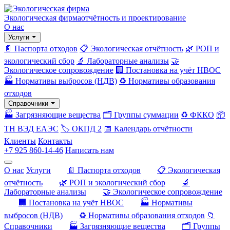
Экологическая фирма
отчётность и проектирование
О нас
Услуги
📄 Паспорта отходов
📋 Экологическая отчётность
🌿 РОП и
экологический сбор
🔬 Лабораторные анализы
🤝
Экологическое сопровождение
🏢 Постановка на учёт НВОС
🏭 Нормативы выбросов (НДВ)
♻️ Нормативы образования
отходов
Справочники
🏭 Загрязняющие вещества
🗂️ Группы суммации
♻️ ФККО
📦
ТН ВЭД ЕАЭС
🏷️ ОКПД 2
📅 Календарь отчётности
Клиенты
Контакты
+7 925 860-14-46
Написать нам
О нас
Услуги
📄 Паспорта отходов
📋 Экологическая
отчётность
🌿 РОП и экологический сбор
🔬
Лабораторные анализы
🤝 Экологическое сопровождение
🏢 Постановка на учёт НВОС
🏭 Нормативы
выбросов (НДВ)
♻️ Нормативы образования отходов
📁
Справочники
🏭 Загрязняющие вещества
🗂️ Группы