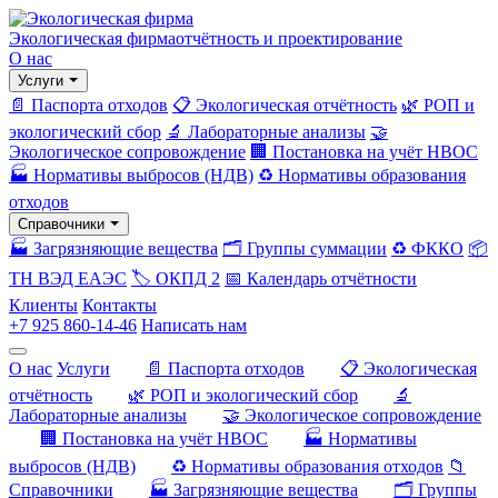
Экологическая фирма
отчётность и проектирование
О нас
Услуги
📄 Паспорта отходов
📋 Экологическая отчётность
🌿 РОП и
экологический сбор
🔬 Лабораторные анализы
🤝
Экологическое сопровождение
🏢 Постановка на учёт НВОС
🏭 Нормативы выбросов (НДВ)
♻️ Нормативы образования
отходов
Справочники
🏭 Загрязняющие вещества
🗂️ Группы суммации
♻️ ФККО
📦
ТН ВЭД ЕАЭС
🏷️ ОКПД 2
📅 Календарь отчётности
Клиенты
Контакты
+7 925 860-14-46
Написать нам
О нас
Услуги
📄 Паспорта отходов
📋 Экологическая
отчётность
🌿 РОП и экологический сбор
🔬
Лабораторные анализы
🤝 Экологическое сопровождение
🏢 Постановка на учёт НВОС
🏭 Нормативы
выбросов (НДВ)
♻️ Нормативы образования отходов
📁
Справочники
🏭 Загрязняющие вещества
🗂️ Группы