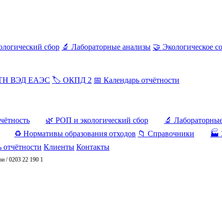
ологический сбор
🔬 Лабораторные анализы
🤝 Экологическое с
 ТН ВЭД ЕАЭС
🏷️ ОКПД 2
📅 Календарь отчётности
тчётность
🌿 РОП и экологический сбор
🔬 Лабораторны
♻️ Нормативы образования отходов
📁 Справочники
🏭 
ь отчётности
Клиенты
Контакты
ои
/
0203 22 190 1