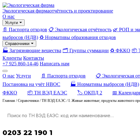
Экологическая фирма
отчётность и проектирование
О нас
Услуги
📄 Паспорта отходов
📋 Экологическая отчётность
🌿 РОП и эк
выбросов (НДВ)
♻️ Нормативы образования отходов
Справочники
🏭 Загрязняющие вещества
🗂️ Группы суммации
♻️ ФККО
📦
Клиенты
Контакты
+7 925 860-14-46
Написать нам
О нас
Услуги
📄 Паспорта отходов
📋 Экологическая о
Постановка на учёт НВОС
🏭 Нормативы выбросов (НДВ)
ФККО
📦 ТН ВЭД ЕАЭС
🏷️ ОКПД 2
📅 Календар
Главная
/
Справочники
/
ТН ВЭД ЕАЭС
/
I. Живые животные; продукты животного пр
0203 22 190 1