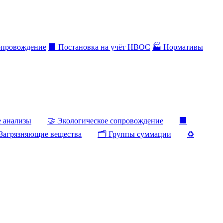
опровождение
🏢 Постановка на учёт НВОС
🏭 Нормативы
е анализы
🤝 Экологическое сопровождение
🏢
Загрязняющие вещества
🗂️ Группы суммации
♻️