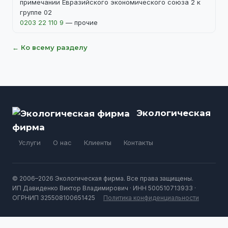
примечании Евразийского экономического союза 2 к
группе 02
0203 22 110 9
— прочие
← Ко всему разделу
Экологическая
фирма
Услуги
О нас
Клиенты
Контакты
© 2006–2026 Экологическая фирма. Все права защищены.
ИП Давиденко Виктор Владимирович · ИНН 500510713933 ·
ОГРНИП 325508100651425
Политика конфиденциальности