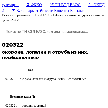
суммации
♻️ ФККО
📦 ТН ВЭД ЕАЭС
🏷️ ОКПД
2
📅 Календарь отчётности
Клиенты
Контакты
Главная
/
Справочники
/
ТН ВЭД ЕАЭС
/
I. Живые животные; продукты животного
прои
/
020322
020322
окорока, лопатки и отруба из них,
необваленные
Код
ТН ВЭД ЕАЭС
020322 — окорока, лопатки и отруба из них, необваленные
Входящие коды (2)
▸
0203221
— домашних свиней