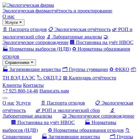
Экологическая фирма
отчётность и проектирование
О нас
Услуги
📄 Паспорта отходов
📋 Экологическая отчётность
🌿 РОП и
экологический сбор
🔬 Лабораторные анализы
🤝
Экологическое сопровождение
🏢 Постановка на учёт НВОС
🏭 Нормативы выбросов (НДВ)
♻️ Нормативы образования
отходов
Справочники
🏭 Загрязняющие вещества
🗂️ Группы суммации
♻️ ФККО
📦
ТН ВЭД ЕАЭС
🏷️ ОКПД 2
📅 Календарь отчётности
Клиенты
Контакты
+7 925 860-14-46
Написать нам
О нас
Услуги
📄 Паспорта отходов
📋 Экологическая
отчётность
🌿 РОП и экологический сбор
🔬
Лабораторные анализы
🤝 Экологическое сопровождение
🏢 Постановка на учёт НВОС
🏭 Нормативы
выбросов (НДВ)
♻️ Нормативы образования отходов
📁
Справочники
🏭 Загрязняющие вещества
🗂️ Группы