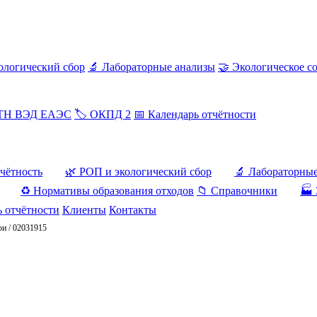
ологический сбор
🔬 Лабораторные анализы
🤝 Экологическое с
 ТН ВЭД ЕАЭС
🏷️ ОКПД 2
📅 Календарь отчётности
тчётность
🌿 РОП и экологический сбор
🔬 Лабораторны
♻️ Нормативы образования отходов
📁 Справочники
🏭 
ь отчётности
Клиенты
Контакты
ои
/
02031915