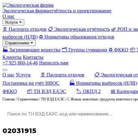
Экологическая фирма
отчётность и проектирование
О нас
Услуги
📄 Паспорта отходов
📋 Экологическая отчётность
🌿 РОП и эк
выбросов (НДВ)
♻️ Нормативы образования отходов
Справочники
🏭 Загрязняющие вещества
🗂️ Группы суммации
♻️ ФККО
📦
Клиенты
Контакты
+7 925 860-14-46
Написать нам
О нас
Услуги
📄 Паспорта отходов
📋 Экологическая о
Постановка на учёт НВОС
🏭 Нормативы выбросов (НДВ)
ФККО
📦 ТН ВЭД ЕАЭС
🏷️ ОКПД 2
📅 Календар
Главная
/
Справочники
/
ТН ВЭД ЕАЭС
/
I. Живые животные; продукты животного пр
02031915