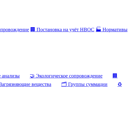
опровождение
🏢 Постановка на учёт НВОС
🏭 Нормативы
е анализы
🤝 Экологическое сопровождение
🏢
Загрязняющие вещества
🗂️ Группы суммации
♻️