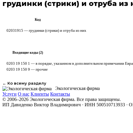
грудинки (стрики) и отруба из 
Код
ТН ВЭД ЕАЭС
02031915 — грудинки (стрики) и отруба из них
Входящие коды (2)
▸
0203 19 150 1
— в порядке, указанном в дополнительном примечании Евраз
0203 19 150 9
— прочие
← Ко всему разделу
Экологическая фирма
Услуги
О нас
Клиенты
Контакты
© 2006–2026 Экологическая фирма. Все права защищены.
ИП Давиденко Виктор Владимирович · ИНН 500510713933 · 