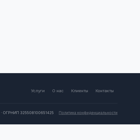
Услуги
О нас
Клиенты
Контакты
 · ОГРНИП 325508100651425
Политика конфиденциальности