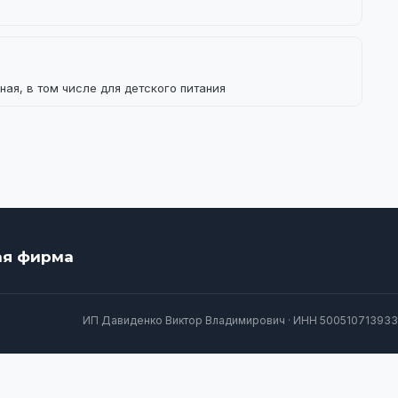
ая, в том числе для детского питания
ая фирма
ИП Давиденко Виктор Владимирович · ИНН 500510713933