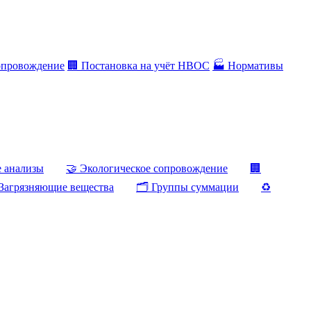
опровождение
🏢 Постановка на учёт НВОС
🏭 Нормативы
е анализы
🤝 Экологическое сопровождение
🏢
Загрязняющие вещества
🗂️ Группы суммации
♻️