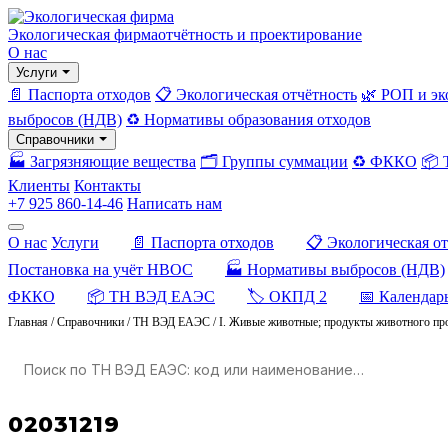
Экологическая фирма
отчётность и проектирование
О нас
Услуги
📄 Паспорта отходов
📋 Экологическая отчётность
🌿 РОП и эк
выбросов (НДВ)
♻️ Нормативы образования отходов
Справочники
🏭 Загрязняющие вещества
🗂️ Группы суммации
♻️ ФККО
📦
Клиенты
Контакты
+7 925 860-14-46
Написать нам
О нас
Услуги
📄 Паспорта отходов
📋 Экологическая о
Постановка на учёт НВОС
🏭 Нормативы выбросов (НДВ)
ФККО
📦 ТН ВЭД ЕАЭС
🏷️ ОКПД 2
📅 Календар
Главная
/
Справочники
/
ТН ВЭД ЕАЭС
/
I. Живые животные; продукты животного пр
02031219