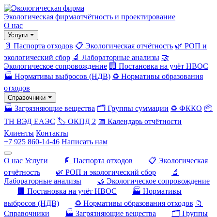
Экологическая фирма
отчётность и проектирование
О нас
Услуги
📄 Паспорта отходов
📋 Экологическая отчётность
🌿 РОП и
экологический сбор
🔬 Лабораторные анализы
🤝
Экологическое сопровождение
🏢 Постановка на учёт НВОС
🏭 Нормативы выбросов (НДВ)
♻️ Нормативы образования
отходов
Справочники
🏭 Загрязняющие вещества
🗂️ Группы суммации
♻️ ФККО
📦
ТН ВЭД ЕАЭС
🏷️ ОКПД 2
📅 Календарь отчётности
Клиенты
Контакты
+7 925 860-14-46
Написать нам
О нас
Услуги
📄 Паспорта отходов
📋 Экологическая
отчётность
🌿 РОП и экологический сбор
🔬
Лабораторные анализы
🤝 Экологическое сопровождение
🏢 Постановка на учёт НВОС
🏭 Нормативы
выбросов (НДВ)
♻️ Нормативы образования отходов
📁
Справочники
🏭 Загрязняющие вещества
🗂️ Группы