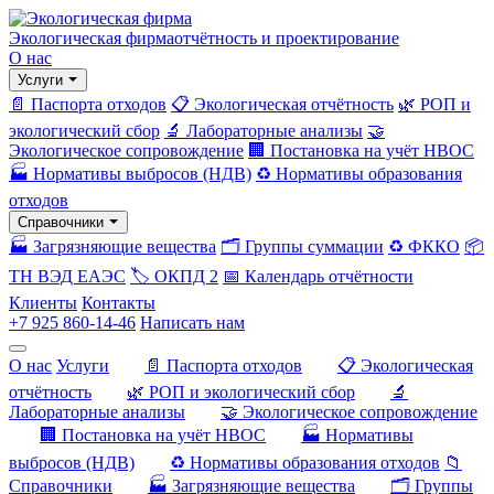
Экологическая фирма
отчётность и проектирование
О нас
Услуги
📄 Паспорта отходов
📋 Экологическая отчётность
🌿 РОП и
экологический сбор
🔬 Лабораторные анализы
🤝
Экологическое сопровождение
🏢 Постановка на учёт НВОС
🏭 Нормативы выбросов (НДВ)
♻️ Нормативы образования
отходов
Справочники
🏭 Загрязняющие вещества
🗂️ Группы суммации
♻️ ФККО
📦
ТН ВЭД ЕАЭС
🏷️ ОКПД 2
📅 Календарь отчётности
Клиенты
Контакты
+7 925 860-14-46
Написать нам
О нас
Услуги
📄 Паспорта отходов
📋 Экологическая
отчётность
🌿 РОП и экологический сбор
🔬
Лабораторные анализы
🤝 Экологическое сопровождение
🏢 Постановка на учёт НВОС
🏭 Нормативы
выбросов (НДВ)
♻️ Нормативы образования отходов
📁
Справочники
🏭 Загрязняющие вещества
🗂️ Группы