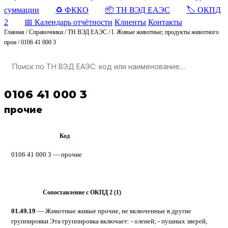
суммации
♻️ ФККО
📦 ТН ВЭД ЕАЭС
🏷️ ОКПД
2
📅 Календарь отчётности
Клиенты
Контакты
Главная
/
Справочники
/
ТН ВЭД ЕАЭС
/
I. Живые животные; продукты животного
прои
/
0106 41 000 3
0106 41 000 3
прочие
Код
ТН ВЭД ЕАЭС
0106 41 000 3 — прочие
Сопоставление с ОКПД 2 (1)
ОКПД 2
01.49.19
— Животные живые прочие, не включенные в другие
группировки Эта группировка включает: - оленей; - пушных зверей,