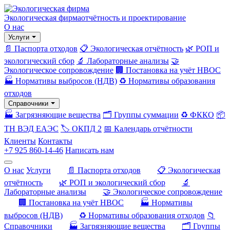
Экологическая фирма
отчётность и проектирование
О нас
Услуги
📄 Паспорта отходов
📋 Экологическая отчётность
🌿 РОП и
экологический сбор
🔬 Лабораторные анализы
🤝
Экологическое сопровождение
🏢 Постановка на учёт НВОС
🏭 Нормативы выбросов (НДВ)
♻️ Нормативы образования
отходов
Справочники
🏭 Загрязняющие вещества
🗂️ Группы суммации
♻️ ФККО
📦
ТН ВЭД ЕАЭС
🏷️ ОКПД 2
📅 Календарь отчётности
Клиенты
Контакты
+7 925 860-14-46
Написать нам
О нас
Услуги
📄 Паспорта отходов
📋 Экологическая
отчётность
🌿 РОП и экологический сбор
🔬
Лабораторные анализы
🤝 Экологическое сопровождение
🏢 Постановка на учёт НВОС
🏭 Нормативы
выбросов (НДВ)
♻️ Нормативы образования отходов
📁
Справочники
🏭 Загрязняющие вещества
🗂️ Группы