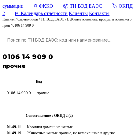
суммации
♻️ ФККО
📦 ТН ВЭД ЕАЭС
🏷️ ОКПД
2
📅 Календарь отчётности
Клиенты
Контакты
Главная
/
Справочники
/
ТН ВЭД ЕАЭС
/
I. Живые животные; продукты животного
прои
/
0106 14 909 0
0106 14 909 0
прочие
Код
ТН ВЭД ЕАЭС
0106 14 909 0 — прочие
Сопоставление с ОКПД 2 (2)
ОКПД 2
01.49.11
— Кролики домашние живые
01.49.19
— Животные живые прочие, не включенные в другие