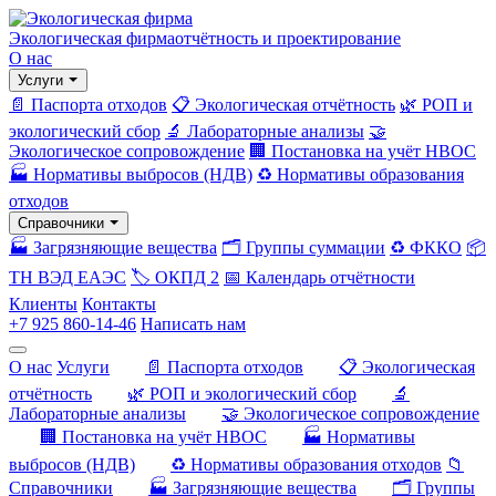
Экологическая фирма
отчётность и проектирование
О нас
Услуги
📄 Паспорта отходов
📋 Экологическая отчётность
🌿 РОП и
экологический сбор
🔬 Лабораторные анализы
🤝
Экологическое сопровождение
🏢 Постановка на учёт НВОС
🏭 Нормативы выбросов (НДВ)
♻️ Нормативы образования
отходов
Справочники
🏭 Загрязняющие вещества
🗂️ Группы суммации
♻️ ФККО
📦
ТН ВЭД ЕАЭС
🏷️ ОКПД 2
📅 Календарь отчётности
Клиенты
Контакты
+7 925 860-14-46
Написать нам
О нас
Услуги
📄 Паспорта отходов
📋 Экологическая
отчётность
🌿 РОП и экологический сбор
🔬
Лабораторные анализы
🤝 Экологическое сопровождение
🏢 Постановка на учёт НВОС
🏭 Нормативы
выбросов (НДВ)
♻️ Нормативы образования отходов
📁
Справочники
🏭 Загрязняющие вещества
🗂️ Группы