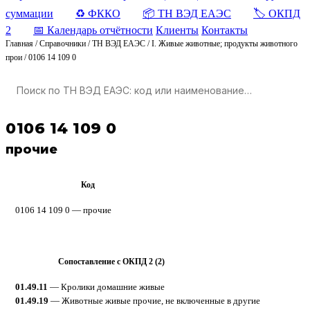
суммации
♻️ ФККО
📦 ТН ВЭД ЕАЭС
🏷️ ОКПД
2
📅 Календарь отчётности
Клиенты
Контакты
Главная
/
Справочники
/
ТН ВЭД ЕАЭС
/
I. Живые животные; продукты животного
прои
/
0106 14 109 0
0106 14 109 0
прочие
Код
ТН ВЭД ЕАЭС
0106 14 109 0 — прочие
Сопоставление с ОКПД 2 (2)
ОКПД 2
01.49.11
— Кролики домашние живые
01.49.19
— Животные живые прочие, не включенные в другие