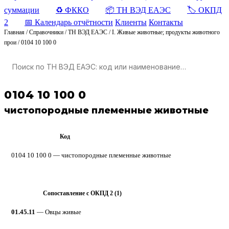
суммации
♻️ ФККО
📦 ТН ВЭД ЕАЭС
🏷️ ОКПД
2
📅 Календарь отчётности
Клиенты
Контакты
Главная
/
Справочники
/
ТН ВЭД ЕАЭС
/
I. Живые животные; продукты животного
прои
/
0104 10 100 0
0104 10 100 0
чистопородные племенные животные
Код
ТН ВЭД ЕАЭС
0104 10 100 0 — чистопородные племенные животные
Сопоставление с ОКПД 2 (1)
ОКПД 2
01.45.11
— Овцы живые