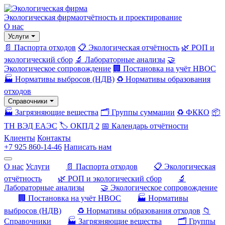
Экологическая фирма
отчётность и проектирование
О нас
Услуги
📄 Паспорта отходов
📋 Экологическая отчётность
🌿 РОП и
экологический сбор
🔬 Лабораторные анализы
🤝
Экологическое сопровождение
🏢 Постановка на учёт НВОС
🏭 Нормативы выбросов (НДВ)
♻️ Нормативы образования
отходов
Справочники
🏭 Загрязняющие вещества
🗂️ Группы суммации
♻️ ФККО
📦
ТН ВЭД ЕАЭС
🏷️ ОКПД 2
📅 Календарь отчётности
Клиенты
Контакты
+7 925 860-14-46
Написать нам
О нас
Услуги
📄 Паспорта отходов
📋 Экологическая
отчётность
🌿 РОП и экологический сбор
🔬
Лабораторные анализы
🤝 Экологическое сопровождение
🏢 Постановка на учёт НВОС
🏭 Нормативы
выбросов (НДВ)
♻️ Нормативы образования отходов
📁
Справочники
🏭 Загрязняющие вещества
🗂️ Группы