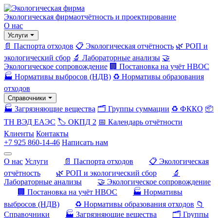
Экологическая фирма
отчётность и проектирование
О нас
Услуги
📄 Паспорта отходов
📋 Экологическая отчётность
🌿 РОП и
экологический сбор
🔬 Лабораторные анализы
🤝
Экологическое сопровождение
🏢 Постановка на учёт НВОС
🏭 Нормативы выбросов (НДВ)
♻️ Нормативы образования
отходов
Справочники
🏭 Загрязняющие вещества
🗂️ Группы суммации
♻️ ФККО
📦
ТН ВЭД ЕАЭС
🏷️ ОКПД 2
📅 Календарь отчётности
Клиенты
Контакты
+7 925 860-14-46
Написать нам
О нас
Услуги
📄 Паспорта отходов
📋 Экологическая
отчётность
🌿 РОП и экологический сбор
🔬
Лабораторные анализы
🤝 Экологическое сопровождение
🏢 Постановка на учёт НВОС
🏭 Нормативы
выбросов (НДВ)
♻️ Нормативы образования отходов
📁
Справочники
🏭 Загрязняющие вещества
🗂️ Группы