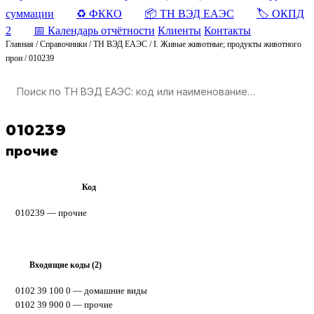
суммации
♻️ ФККО
📦 ТН ВЭД ЕАЭС
🏷️ ОКПД
2
📅 Календарь отчётности
Клиенты
Контакты
Главная
/
Справочники
/
ТН ВЭД ЕАЭС
/
I. Живые животные; продукты животного
прои
/
010239
010239
прочие
Код
ТН ВЭД ЕАЭС
010239 — прочие
Входящие коды (2)
▸
0102 39 100 0
— домашние виды
0102 39 900 0
— прочие