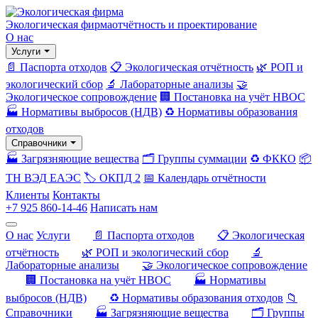
Экологическая фирма
отчётность и проектирование
О нас
Услуги
📄 Паспорта отходов
📋 Экологическая отчётность
🌿 РОП и
экологический сбор
🔬 Лабораторные анализы
🤝
Экологическое сопровождение
🏢 Постановка на учёт НВОС
🏭 Нормативы выбросов (НДВ)
♻️ Нормативы образования
отходов
Справочники
🏭 Загрязняющие вещества
🗂️ Группы суммации
♻️ ФККО
📦
ТН ВЭД ЕАЭС
🏷️ ОКПД 2
📅 Календарь отчётности
Клиенты
Контакты
+7 925 860-14-46
Написать нам
О нас
Услуги
📄 Паспорта отходов
📋 Экологическая
отчётность
🌿 РОП и экологический сбор
🔬
Лабораторные анализы
🤝 Экологическое сопровождение
🏢 Постановка на учёт НВОС
🏭 Нормативы
выбросов (НДВ)
♻️ Нормативы образования отходов
📁
Справочники
🏭 Загрязняющие вещества
🗂️ Группы