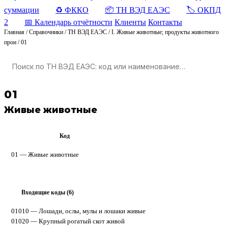
суммации
♻️ ФККО
📦 ТН ВЭД ЕАЭС
🏷️ ОКПД
2
📅 Календарь отчётности
Клиенты
Контакты
Главная
/
Справочники
/
ТН ВЭД ЕАЭС
/
I. Живые животные; продукты животного
прои
/
01
01
Живые животные
Код
ТН ВЭД ЕАЭС
01 — Живые животные
Входящие коды (6)
▸
01010
— Лошади, ослы, мулы и лошаки живые
01020
— Крупный рогатый скот живой