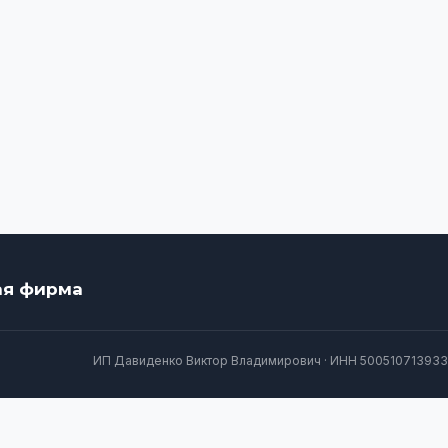
ая фирма
ИП Давиденко Виктор Владимирович · ИНН 500510713933