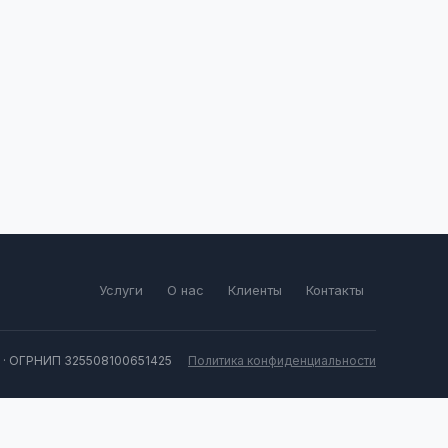
Услуги
О нас
Клиенты
Контакты
 · ОГРНИП 325508100651425
Политика конфиденциальности