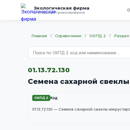
Экологическая фирма
О
отчётность и проектирование
Главная
/
Справочники
/
ОКПД 2
/
Раздел 
01.13.72.130
Семена сахарной свекл
ОКПД 2
Код
01.13.72.130 — Семена сахарной свеклы инкрустир