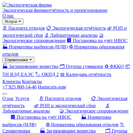
Экологическая фирма
отчётность и проектирование
О нас
Услуги
📄 Паспорта отходов
📋 Экологическая отчётность
🌿 РОП и
экологический сбор
🔬 Лабораторные анализы
🤝
Экологическое сопровождение
🏢 Постановка на учёт НВОС
🏭 Нормативы выбросов (НДВ)
♻️ Нормативы образования
отходов
Справочники
🏭 Загрязняющие вещества
🗂️ Группы суммации
♻️ ФККО
📦
ТН ВЭД ЕАЭС
🏷️ ОКПД 2
📅 Календарь отчётности
Клиенты
Контакты
+7 925 860-14-46
Написать нам
О нас
Услуги
📄 Паспорта отходов
📋 Экологическая
отчётность
🌿 РОП и экологический сбор
🔬
Лабораторные анализы
🤝 Экологическое сопровождение
🏢 Постановка на учёт НВОС
🏭 Нормативы
выбросов (НДВ)
♻️ Нормативы образования отходов
📁
Справочники
🏭 Загрязняющие вещества
🗂️ Группы