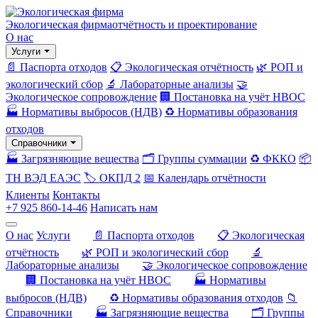
Экологическая фирма
отчётность и проектирование
О нас
Услуги
📄 Паспорта отходов
📋 Экологическая отчётность
🌿 РОП и
экологический сбор
🔬 Лабораторные анализы
🤝
Экологическое сопровождение
🏢 Постановка на учёт НВОС
🏭 Нормативы выбросов (НДВ)
♻️ Нормативы образования
отходов
Справочники
🏭 Загрязняющие вещества
🗂️ Группы суммации
♻️ ФККО
📦
ТН ВЭД ЕАЭС
🏷️ ОКПД 2
📅 Календарь отчётности
Клиенты
Контакты
+7 925 860-14-46
Написать нам
О нас
Услуги
📄 Паспорта отходов
📋 Экологическая
отчётность
🌿 РОП и экологический сбор
🔬
Лабораторные анализы
🤝 Экологическое сопровождение
🏢 Постановка на учёт НВОС
🏭 Нормативы
выбросов (НДВ)
♻️ Нормативы образования отходов
📁
Справочники
🏭 Загрязняющие вещества
🗂️ Группы