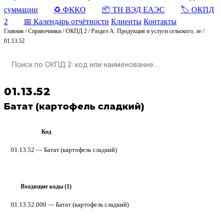
суммации
♻️ ФККО
📦 ТН ВЭД ЕАЭС
🏷️ ОКПД
2
📅 Календарь отчётности
Клиенты
Контакты
Главная
/
Справочники
/
ОКПД 2
/
Раздел A. Продукция и услуги сельского, ле
/
01.13.52
01.13.52
Батат (картофель сладкий)
Код
ОКПД 2
01.13.52 — Батат (картофель сладкий)
Входящие коды (1)
▸
01.13.52.000
— Батат (картофель сладкий)