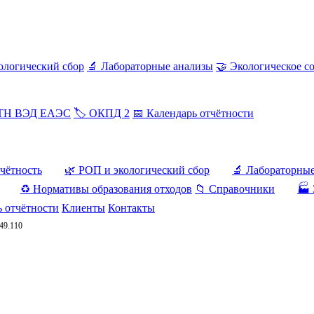
ологический сбор
🔬 Лабораторные анализы
🤝 Экологическое с
 ТН ВЭД ЕАЭС
🏷️ ОКПД 2
📅 Календарь отчётности
тчётность
🌿 РОП и экологический сбор
🔬 Лабораторны
♻️ Нормативы образования отходов
📁 Справочники
🏭 
ь отчётности
Клиенты
Контакты
.49.110