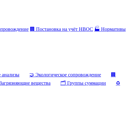
опровождение
🏢 Постановка на учёт НВОС
🏭 Нормативы
е анализы
🤝 Экологическое сопровождение
🏢
Загрязняющие вещества
🗂️ Группы суммации
♻️