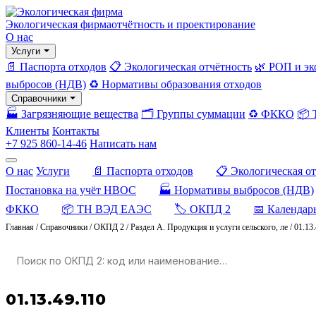
Экологическая фирма
отчётность и проектирование
О нас
Услуги
📄 Паспорта отходов
📋 Экологическая отчётность
🌿 РОП и эк
выбросов (НДВ)
♻️ Нормативы образования отходов
Справочники
🏭 Загрязняющие вещества
🗂️ Группы суммации
♻️ ФККО
📦
Клиенты
Контакты
+7 925 860-14-46
Написать нам
О нас
Услуги
📄 Паспорта отходов
📋 Экологическая о
Постановка на учёт НВОС
🏭 Нормативы выбросов (НДВ)
ФККО
📦 ТН ВЭД ЕАЭС
🏷️ ОКПД 2
📅 Календар
Главная
/
Справочники
/
ОКПД 2
/
Раздел A. Продукция и услуги сельского, ле
/
01.13
01.13.49.110