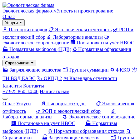
Экологическая фирма
отчётность и проектирование
О нас
Услуги
📄 Паспорта отходов
📋 Экологическая отчётность
🌿 РОП и
экологический сбор
🔬 Лабораторные анализы
🤝
Экологическое сопровождение
🏢 Постановка на учёт НВОС
🏭 Нормативы выбросов (НДВ)
♻️ Нормативы образования
отходов
Справочники
🏭 Загрязняющие вещества
🗂️ Группы суммации
♻️ ФККО
📦
ТН ВЭД ЕАЭС
🏷️ ОКПД 2
📅 Календарь отчётности
Клиенты
Контакты
+7 925 860-14-46
Написать нам
О нас
Услуги
📄 Паспорта отходов
📋 Экологическая
отчётность
🌿 РОП и экологический сбор
🔬
Лабораторные анализы
🤝 Экологическое сопровождение
🏢 Постановка на учёт НВОС
🏭 Нормативы
выбросов (НДВ)
♻️ Нормативы образования отходов
📁
Справочники
🏭 Загрязняющие вещества
🗂️ Группы