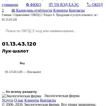
суммации
♻️ ФККО
📦 ТН ВЭД ЕАЭС
🏷️ ОКПД
2
📅 Календарь отчётности
Клиенты
Контакты
Главная
/
Справочники
/
ОКПД 2
/
Раздел A. Продукция и услуги сельского, ле
/
01.13.43.120
01.13.43.120
Лук-шалот
Код
ОКПД 2
01.13.43.120 — Лук-шалот
← Ко всему разделу
Экологическая фирма
Услуги
О нас
Клиенты
Контакты
© 2006–2026 Экологическая фирма. Все права защищены.