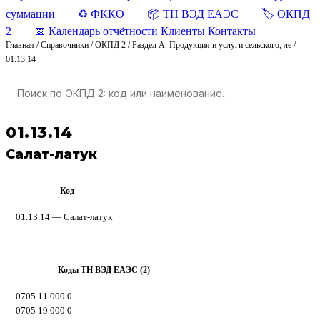
суммации
♻️ ФККО
📦 ТН ВЭД ЕАЭС
🏷️ ОКПД
2
📅 Календарь отчётности
Клиенты
Контакты
Главная
/
Справочники
/
ОКПД 2
/
Раздел A. Продукция и услуги сельского, ле
/
01.13.14
01.13.14
Салат-латук
Код
ОКПД 2
01.13.14 — Салат-латук
Коды ТН ВЭД ЕАЭС (2)
ТН ВЭД
0705 11 000 0
0705 19 000 0