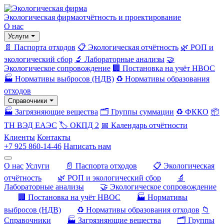
Экологическая фирма
отчётность и проектирование
О нас
Услуги
📄 Паспорта отходов
📋 Экологическая отчётность
🌿 РОП и
экологический сбор
🔬 Лабораторные анализы
🤝
Экологическое сопровождение
🏢 Постановка на учёт НВОС
🏭 Нормативы выбросов (НДВ)
♻️ Нормативы образования
отходов
Справочники
🏭 Загрязняющие вещества
🗂️ Группы суммации
♻️ ФККО
📦
ТН ВЭД ЕАЭС
🏷️ ОКПД 2
📅 Календарь отчётности
Клиенты
Контакты
+7 925 860-14-46
Написать нам
О нас
Услуги
📄 Паспорта отходов
📋 Экологическая
отчётность
🌿 РОП и экологический сбор
🔬
Лабораторные анализы
🤝 Экологическое сопровождение
🏢 Постановка на учёт НВОС
🏭 Нормативы
выбросов (НДВ)
♻️ Нормативы образования отходов
📁
Справочники
🏭 Загрязняющие вещества
🗂️ Группы