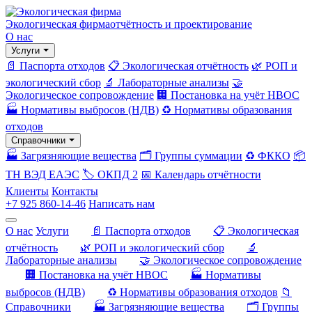
Экологическая фирма
отчётность и проектирование
О нас
Услуги
📄 Паспорта отходов
📋 Экологическая отчётность
🌿 РОП и
экологический сбор
🔬 Лабораторные анализы
🤝
Экологическое сопровождение
🏢 Постановка на учёт НВОС
🏭 Нормативы выбросов (НДВ)
♻️ Нормативы образования
отходов
Справочники
🏭 Загрязняющие вещества
🗂️ Группы суммации
♻️ ФККО
📦
ТН ВЭД ЕАЭС
🏷️ ОКПД 2
📅 Календарь отчётности
Клиенты
Контакты
+7 925 860-14-46
Написать нам
О нас
Услуги
📄 Паспорта отходов
📋 Экологическая
отчётность
🌿 РОП и экологический сбор
🔬
Лабораторные анализы
🤝 Экологическое сопровождение
🏢 Постановка на учёт НВОС
🏭 Нормативы
выбросов (НДВ)
♻️ Нормативы образования отходов
📁
Справочники
🏭 Загрязняющие вещества
🗂️ Группы