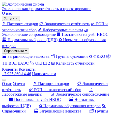
Экологическая фирма
отчётность и проектирование
О нас
Услуги
📄 Паспорта отходов
📋 Экологическая отчётность
🌿 РОП и
экологический сбор
🔬 Лабораторные анализы
🤝
Экологическое сопровождение
🏢 Постановка на учёт НВОС
🏭 Нормативы выбросов (НДВ)
♻️ Нормативы образования
отходов
Справочники
🏭 Загрязняющие вещества
🗂️ Группы суммации
♻️ ФККО
📦
ТН ВЭД ЕАЭС
🏷️ ОКПД 2
📅 Календарь отчётности
Клиенты
Контакты
+7 925 860-14-46
Написать нам
О нас
Услуги
📄 Паспорта отходов
📋 Экологическая
отчётность
🌿 РОП и экологический сбор
🔬
Лабораторные анализы
🤝 Экологическое сопровождение
🏢 Постановка на учёт НВОС
🏭 Нормативы
выбросов (НДВ)
♻️ Нормативы образования отходов
📁
Справочники
🏭 Загрязняющие вещества
🗂️ Группы