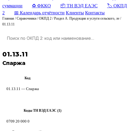
суммации
♻️ ФККО
📦 ТН ВЭД ЕАЭС
🏷️ ОКПД
2
📅 Календарь отчётности
Клиенты
Контакты
Главная
/
Справочники
/
ОКПД 2
/
Раздел A. Продукция и услуги сельского, ле
/
01.13.11
01.13.11
Спаржа
Код
ОКПД 2
01.13.11 — Спаржа
Коды ТН ВЭД ЕАЭС (1)
ТН ВЭД
0709 20 000 0