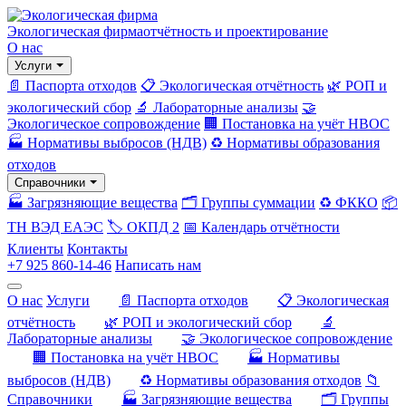
Экологическая фирма
отчётность и проектирование
О нас
Услуги
📄 Паспорта отходов
📋 Экологическая отчётность
🌿 РОП и
экологический сбор
🔬 Лабораторные анализы
🤝
Экологическое сопровождение
🏢 Постановка на учёт НВОС
🏭 Нормативы выбросов (НДВ)
♻️ Нормативы образования
отходов
Справочники
🏭 Загрязняющие вещества
🗂️ Группы суммации
♻️ ФККО
📦
ТН ВЭД ЕАЭС
🏷️ ОКПД 2
📅 Календарь отчётности
Клиенты
Контакты
+7 925 860-14-46
Написать нам
О нас
Услуги
📄 Паспорта отходов
📋 Экологическая
отчётность
🌿 РОП и экологический сбор
🔬
Лабораторные анализы
🤝 Экологическое сопровождение
🏢 Постановка на учёт НВОС
🏭 Нормативы
выбросов (НДВ)
♻️ Нормативы образования отходов
📁
Справочники
🏭 Загрязняющие вещества
🗂️ Группы