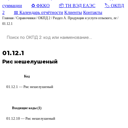
суммации
♻️ ФККО
📦 ТН ВЭД ЕАЭС
🏷️ ОКПД
2
📅 Календарь отчётности
Клиенты
Контакты
Главная
/
Справочники
/
ОКПД 2
/
Раздел A. Продукция и услуги сельского, ле
/
01.12.1
01.12.1
Рис нешелушеный
Код
ОКПД 2
01.12.1 — Рис нешелушеный
Входящие коды (1)
▸
01.12.10
— Рис нешелушеный