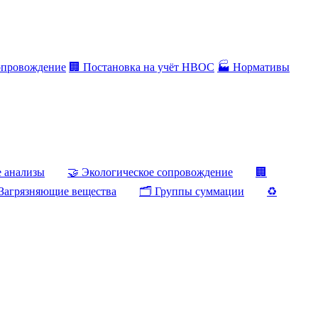
опровождение
🏢 Постановка на учёт НВОС
🏭 Нормативы
е анализы
🤝 Экологическое сопровождение
🏢
Загрязняющие вещества
🗂️ Группы суммации
♻️