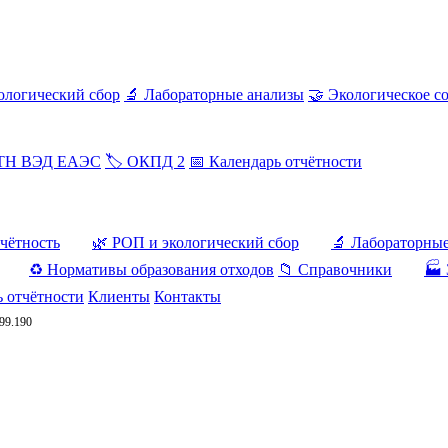
ологический сбор
🔬 Лабораторные анализы
🤝 Экологическое с
 ТН ВЭД ЕАЭС
🏷️ ОКПД 2
📅 Календарь отчётности
тчётность
🌿 РОП и экологический сбор
🔬 Лабораторны
♻️ Нормативы образования отходов
📁 Справочники
🏭 
ь отчётности
Клиенты
Контакты
.99.190