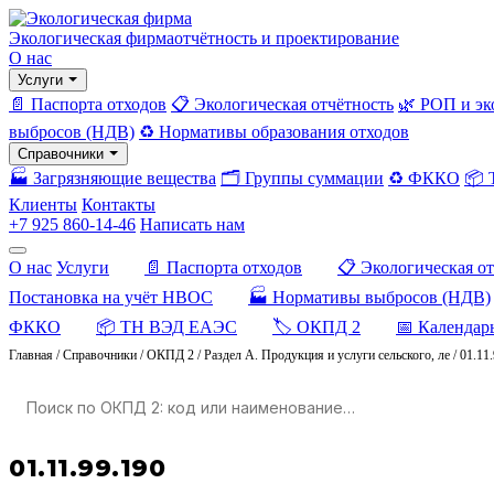
Экологическая фирма
отчётность и проектирование
О нас
Услуги
📄 Паспорта отходов
📋 Экологическая отчётность
🌿 РОП и эк
выбросов (НДВ)
♻️ Нормативы образования отходов
Справочники
🏭 Загрязняющие вещества
🗂️ Группы суммации
♻️ ФККО
📦
Клиенты
Контакты
+7 925 860-14-46
Написать нам
О нас
Услуги
📄 Паспорта отходов
📋 Экологическая о
Постановка на учёт НВОС
🏭 Нормативы выбросов (НДВ)
ФККО
📦 ТН ВЭД ЕАЭС
🏷️ ОКПД 2
📅 Календар
Главная
/
Справочники
/
ОКПД 2
/
Раздел A. Продукция и услуги сельского, ле
/
01.11
01.11.99.190