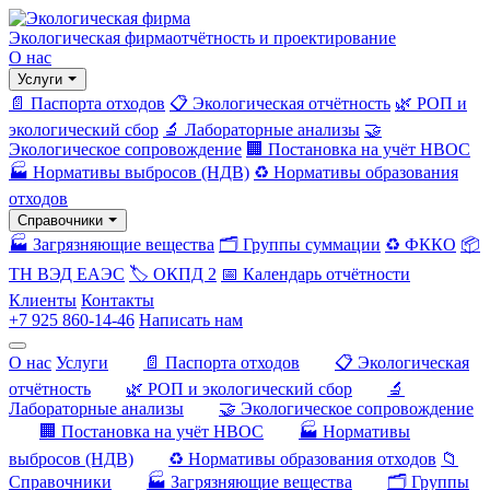
Экологическая фирма
отчётность и проектирование
О нас
Услуги
📄 Паспорта отходов
📋 Экологическая отчётность
🌿 РОП и
экологический сбор
🔬 Лабораторные анализы
🤝
Экологическое сопровождение
🏢 Постановка на учёт НВОС
🏭 Нормативы выбросов (НДВ)
♻️ Нормативы образования
отходов
Справочники
🏭 Загрязняющие вещества
🗂️ Группы суммации
♻️ ФККО
📦
ТН ВЭД ЕАЭС
🏷️ ОКПД 2
📅 Календарь отчётности
Клиенты
Контакты
+7 925 860-14-46
Написать нам
О нас
Услуги
📄 Паспорта отходов
📋 Экологическая
отчётность
🌿 РОП и экологический сбор
🔬
Лабораторные анализы
🤝 Экологическое сопровождение
🏢 Постановка на учёт НВОС
🏭 Нормативы
выбросов (НДВ)
♻️ Нормативы образования отходов
📁
Справочники
🏭 Загрязняющие вещества
🗂️ Группы