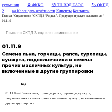
суммации
♻️ ФККО
📦 ТН ВЭД ЕАЭС
🏷️ ОКПД
2
📅 Календарь отчётности
Клиенты
Контакты
Главная
/
Справочники
/
ОКПД 2
/
Раздел A. Продукция и услуги сельского, ле
/
01.11.9
01.11.9
Семена льна, горчицы, рапса, сурепицы,
кунжута, подсолнечника и семена
прочих масличных культур, не
включенные в другие группировки
Код
ОКПД 2
01.11.9 — Семена льна, горчицы, рапса, сурепицы, кунжута,
подсолнечника и семена прочих масличных культур, не включенные в
другие группировки