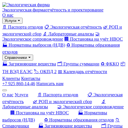
Экологическая фирма
отчётность и проектирование
О нас
Услуги
📄 Паспорта отходов
📋 Экологическая отчётность
🌿 РОП и
экологический сбор
🔬 Лабораторные анализы
🤝
Экологическое сопровождение
🏢 Постановка на учёт НВОС
🏭 Нормативы выбросов (НДВ)
♻️ Нормативы образования
отходов
Справочники
🏭 Загрязняющие вещества
🗂️ Группы суммации
♻️ ФККО
📦
ТН ВЭД ЕАЭС
🏷️ ОКПД 2
📅 Календарь отчётности
Клиенты
Контакты
+7 925 860-14-46
Написать нам
О нас
Услуги
📄 Паспорта отходов
📋 Экологическая
отчётность
🌿 РОП и экологический сбор
🔬
Лабораторные анализы
🤝 Экологическое сопровождение
🏢 Постановка на учёт НВОС
🏭 Нормативы
выбросов (НДВ)
♻️ Нормативы образования отходов
📁
Справочники
🏭 Загрязняющие вещества
🗂️ Группы