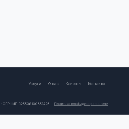
Услуги
О нас
Клиенты
Контакты
 · ОГРНИП 325508100651425
Политика конфиденциальности