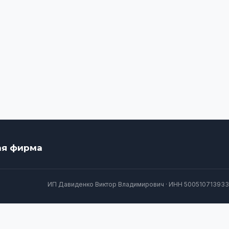
ая фирма
ИП Давиденко Виктор Владимирович · ИНН 500510713933