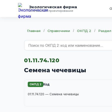
Экологическая фирма
О
отчётность и проектирование
Главная
/
Справочники
/
ОКПД 2
/
Раздел 
01.11.74.120
Семена чечевицы
ОКПД 2
Код
01.11.74.120 — Семена чечевицы