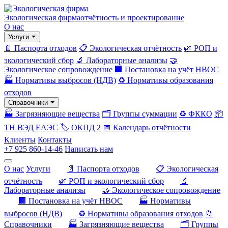
Экологическая фирма
отчётность и проектирование
О нас
Услуги
📄 Паспорта отходов
📋 Экологическая отчётность
🌿 РОП и
экологический сбор
🔬 Лабораторные анализы
🤝
Экологическое сопровождение
🏢 Постановка на учёт НВОС
🏭 Нормативы выбросов (НДВ)
♻️ Нормативы образования
отходов
Справочники
🏭 Загрязняющие вещества
🗂️ Группы суммации
♻️ ФККО
📦
ТН ВЭД ЕАЭС
🏷️ ОКПД 2
📅 Календарь отчётности
Клиенты
Контакты
+7 925 860-14-46
Написать нам
О нас
Услуги
📄 Паспорта отходов
📋 Экологическая
отчётность
🌿 РОП и экологический сбор
🔬
Лабораторные анализы
🤝 Экологическое сопровождение
🏢 Постановка на учёт НВОС
🏭 Нормативы
выбросов (НДВ)
♻️ Нормативы образования отходов
📁
Справочники
🏭 Загрязняющие вещества
🗂️ Группы