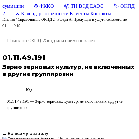
суммации
♻️ ФККО
📦 ТН ВЭД ЕАЭС
🏷️ ОКПД
2
📅 Календарь отчётности
Клиенты
Контакты
Главная
/
Справочники
/
ОКПД 2
/
Раздел A. Продукция и услуги сельского, ле
/
01.11.49.191
01.11.49.191
Зерно зерновых культур, не включенных
в другие группировки
Код
ОКПД 2
01.11.49.191 — Зерно зерновых культур, не включенных в другие
группировки
← Ко всему разделу
Экологическая фирма