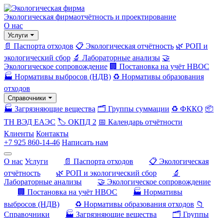
Экологическая фирма
отчётность и проектирование
О нас
Услуги
📄 Паспорта отходов
📋 Экологическая отчётность
🌿 РОП и
экологический сбор
🔬 Лабораторные анализы
🤝
Экологическое сопровождение
🏢 Постановка на учёт НВОС
🏭 Нормативы выбросов (НДВ)
♻️ Нормативы образования
отходов
Справочники
🏭 Загрязняющие вещества
🗂️ Группы суммации
♻️ ФККО
📦
ТН ВЭД ЕАЭС
🏷️ ОКПД 2
📅 Календарь отчётности
Клиенты
Контакты
+7 925 860-14-46
Написать нам
О нас
Услуги
📄 Паспорта отходов
📋 Экологическая
отчётность
🌿 РОП и экологический сбор
🔬
Лабораторные анализы
🤝 Экологическое сопровождение
🏢 Постановка на учёт НВОС
🏭 Нормативы
выбросов (НДВ)
♻️ Нормативы образования отходов
📁
Справочники
🏭 Загрязняющие вещества
🗂️ Группы