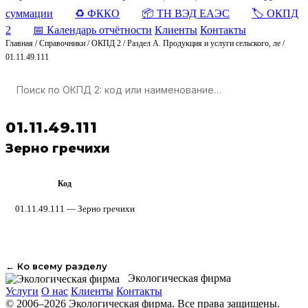
суммации
♻️ ФККО
📦 ТН ВЭД ЕАЭС
🏷️ ОКПД
2
📅 Календарь отчётности
Клиенты
Контакты
Главная
/
Справочники
/
ОКПД 2
/
Раздел A. Продукция и услуги сельского, ле
/
01.11.49.111
01.11.49.111
Зерно гречихи
Код
ОКПД 2
01.11.49.111 — Зерно гречихи
← Ко всему разделу
Экологическая фирма
Услуги
О нас
Клиенты
Контакты
© 2006–2026 Экологическая фирма. Все права защищены.