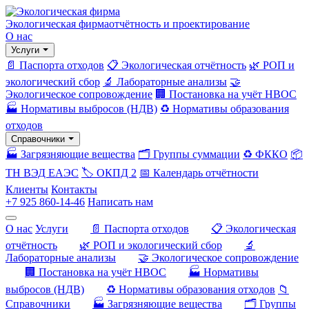
Экологическая фирма
отчётность и проектирование
О нас
Услуги
📄 Паспорта отходов
📋 Экологическая отчётность
🌿 РОП и
экологический сбор
🔬 Лабораторные анализы
🤝
Экологическое сопровождение
🏢 Постановка на учёт НВОС
🏭 Нормативы выбросов (НДВ)
♻️ Нормативы образования
отходов
Справочники
🏭 Загрязняющие вещества
🗂️ Группы суммации
♻️ ФККО
📦
ТН ВЭД ЕАЭС
🏷️ ОКПД 2
📅 Календарь отчётности
Клиенты
Контакты
+7 925 860-14-46
Написать нам
О нас
Услуги
📄 Паспорта отходов
📋 Экологическая
отчётность
🌿 РОП и экологический сбор
🔬
Лабораторные анализы
🤝 Экологическое сопровождение
🏢 Постановка на учёт НВОС
🏭 Нормативы
выбросов (НДВ)
♻️ Нормативы образования отходов
📁
Справочники
🏭 Загрязняющие вещества
🗂️ Группы