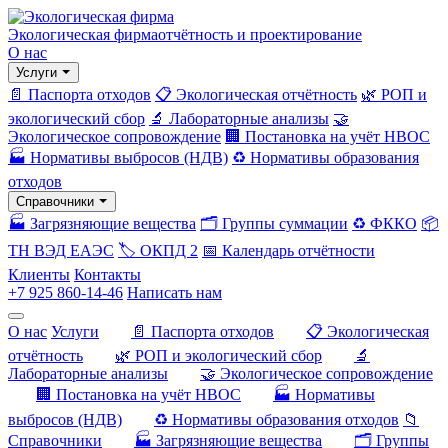
Экологическая фирма
отчётность и проектирование
О нас
Услуги
📄 Паспорта отходов
📋 Экологическая отчётность
🌿 РОП и
экологический сбор
🔬 Лабораторные анализы
🤝
Экологическое сопровождение
🏢 Постановка на учёт НВОС
🏭 Нормативы выбросов (НДВ)
♻️ Нормативы образования
отходов
Справочники
🏭 Загрязняющие вещества
🗂️ Группы суммации
♻️ ФККО
📦
ТН ВЭД ЕАЭС
🏷️ ОКПД 2
📅 Календарь отчётности
Клиенты
Контакты
+7 925 860-14-46
Написать нам
О нас
Услуги
📄 Паспорта отходов
📋 Экологическая
отчётность
🌿 РОП и экологический сбор
🔬
Лабораторные анализы
🤝 Экологическое сопровождение
🏢 Постановка на учёт НВОС
🏭 Нормативы
выбросов (НДВ)
♻️ Нормативы образования отходов
📁
Справочники
🏭 Загрязняющие вещества
🗂️ Группы