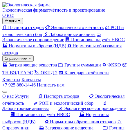
Экологическая фирма
отчётность и проектирование
О нас
Услуги
📄 Паспорта отходов
📋 Экологическая отчётность
🌿 РОП и
экологический сбор
🔬 Лабораторные анализы
🤝
Экологическое сопровождение
🏢 Постановка на учёт НВОС
🏭 Нормативы выбросов (НДВ)
♻️ Нормативы образования
отходов
Справочники
🏭 Загрязняющие вещества
🗂️ Группы суммации
♻️ ФККО
📦
ТН ВЭД ЕАЭС
🏷️ ОКПД 2
📅 Календарь отчётности
Клиенты
Контакты
+7 925 860-14-46
Написать нам
О нас
Услуги
📄 Паспорта отходов
📋 Экологическая
отчётность
🌿 РОП и экологический сбор
🔬
Лабораторные анализы
🤝 Экологическое сопровождение
🏢 Постановка на учёт НВОС
🏭 Нормативы
выбросов (НДВ)
♻️ Нормативы образования отходов
📁
Справочники
🏭 Загрязняющие вещества
🗂️ Группы