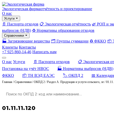
Экологическая фирма
отчётность и проектирование
О нас
Услуги
📄 Паспорта отходов
📋 Экологическая отчётность
🌿 РОП и эк
выбросов (НДВ)
♻️ Нормативы образования отходов
Справочники
🏭 Загрязняющие вещества
🗂️ Группы суммации
♻️ ФККО
📦
Клиенты
Контакты
+7 925 860-14-46
Написать нам
О нас
Услуги
📄 Паспорта отходов
📋 Экологическая о
Постановка на учёт НВОС
🏭 Нормативы выбросов (НДВ)
ФККО
📦 ТН ВЭД ЕАЭС
🏷️ ОКПД 2
📅 Календар
Главная
/
Справочники
/
ОКПД 2
/
Раздел A. Продукция и услуги сельского, ле
/
01.11
01.11.11.120