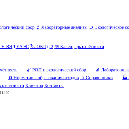
ологический сбор
🔬 Лабораторные анализы
🤝 Экологическое с
 ТН ВЭД ЕАЭС
🏷️ ОКПД 2
📅 Календарь отчётности
тчётность
🌿 РОП и экологический сбор
🔬 Лабораторны
♻️ Нормативы образования отходов
📁 Справочники
🏭 
ь отчётности
Клиенты
Контакты
.11.120