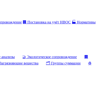
опровождение
🏢 Постановка на учёт НВОС
🏭 Нормативы
е анализы
🤝 Экологическое сопровождение
🏢
Загрязняющие вещества
🗂️ Группы суммации
♻️