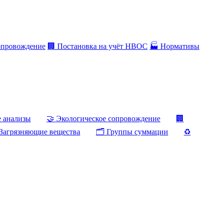
опровождение
🏢 Постановка на учёт НВОС
🏭 Нормативы
е анализы
🤝 Экологическое сопровождение
🏢
Загрязняющие вещества
🗂️ Группы суммации
♻️