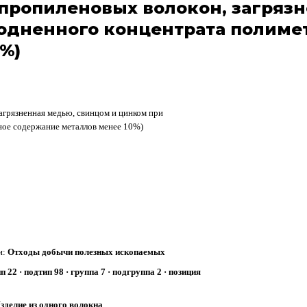
пропиленовых волокон, загряз
одненного концентрата полиме
%)
загрязненная медью, свинцом и цинком при
ное содержание металлов менее 10%)
и:
Отходы добычи полезных ископаемых
п 22 · подтип 98 · группа 7 · подгруппа 2 · позиция
зделие из одного волокна