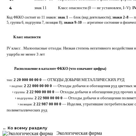
4
знак 11
Класс опасности (0 — не установлен, I–V):
I
Код ФККО состоит из 11 знаков:
знак 1
— блок (вид деятельности);
знаки 2–8
— пр
5, группа 6, подгруппа 7, позиция 8);
знаки 9–10
— агрегатное состояние и физиче
Класс опасности
4
IV класс . Малоопасные отходы. Низкая степень негативного воздействия
ущерба не менее 3 лет
Расположение в каталоге ФККО (что означают цифры)
⋮
2 20 000 00 00 0
— ОТХОДЫ ДОБЫЧИ МЕТАЛЛИЧЕСКИХ РУД
тип:
›
2 22 000 00 00 0
— Отходы добычи и обогащения руд цветных м
подтип:
›
2 22 900 00 00 0
— Отходы добычи и обогащения руд прочих ц
группа:
›
2 22 980 00 00 0
— Отходы добычи и обогащения полимет
подгруппа:
›
2 22 987 00 00 0
— Изделия, утратившие потребительские 
позиция:
полиметаллических руд
← Ко всему разделу
Экологическая фирма