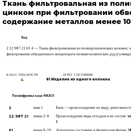
Ткань фильтровальная из поли
цинком при фильтровании обв
содержание металлов менее 10
Код
ФККО
2 22 987 21 61 4 — Ткань фильтровальная из полипропиленовых волокон, 
фильтровании обводненного концентрата полиметаллических руд (суммар
КЛАСС ОПАСНОСТИ
АГРЕГ. СОСТОЯНИЕ
4
61 Изделие из одного волокна
Расшифровка кода ФККО
?
2
знак 1
Блок — происхождение по виду деятельност
22 987 21
знаки 2–8
Происхождение вида отходов и их состав:
ти
1
61
знаки 9–10
Агрегатное состояние и физическая форма:
И