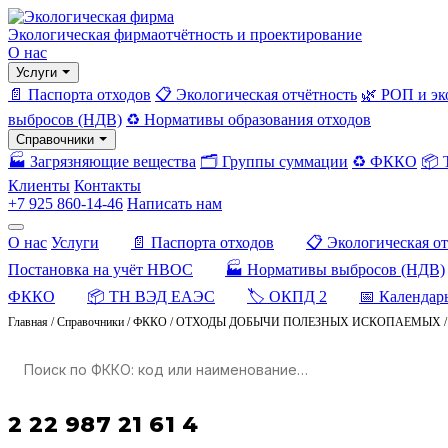
Экологическая фирма
отчётность и проектирование
О нас
Услуги
📄 Паспорта отходов
📋 Экологическая отчётность
🌿 РОП и эк
выбросов (НДВ)
♻️ Нормативы образования отходов
Справочники
🏭 Загрязняющие вещества
🗂️ Группы суммации
♻️ ФККО
📦
Клиенты
Контакты
+7 925 860-14-46
Написать нам
О нас
Услуги
📄 Паспорта отходов
📋 Экологическая о
Постановка на учёт НВОС
🏭 Нормативы выбросов (НДВ)
ФККО
📦 ТН ВЭД ЕАЭС
🏷️ ОКПД 2
📅 Календар
Главная
/
Справочники
/
ФККО
/
ОТХОДЫ ДОБЫЧИ ПОЛЕЗНЫХ ИСКОПАЕМЫХ
2 22 987 21 61 4