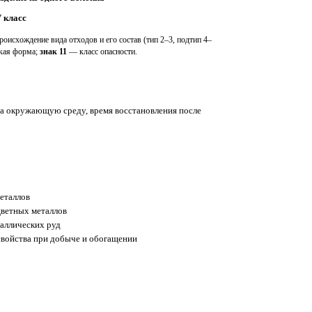
V класс
оисхождение вида отходов и его состав (тип 2–3, подтип 4–
ская форма;
знак 11
— класс опасности.
 на окружающую среду, время восстановления после
еталлов
ветных металлов
аллических руд
свойства при добыче и обогащении