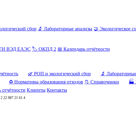
ологический сбор
🔬 Лабораторные анализы
🤝 Экологическое с
 ТН ВЭД ЕАЭС
🏷️ ОКПД 2
📅 Календарь отчётности
тчётность
🌿 РОП и экологический сбор
🔬 Лабораторны
♻️ Нормативы образования отходов
📁 Справочники
🏭 
ь отчётности
Клиенты
Контакты
/
2 22 987 21 61 4