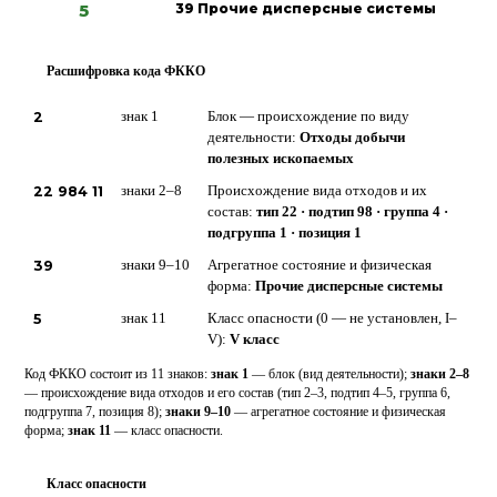
5
39 Прочие дисперсные системы
Расшифровка кода ФККО
?
2
знак 1
Блок — происхождение по виду
деятельности:
Отходы добычи
полезных ископаемых
22 984 11
знаки 2–8
Происхождение вида отходов и их
состав:
тип 22 · подтип 98 · группа 4 ·
подгруппа 1 · позиция 1
39
знаки 9–10
Агрегатное состояние и физическая
форма:
Прочие дисперсные системы
5
знак 11
Класс опасности (0 — не установлен, I–
V):
V класс
Код ФККО состоит из 11 знаков:
знак 1
— блок (вид деятельности);
знаки 2–8
— происхождение вида отходов и его состав (тип 2–3, подтип 4–5, группа 6,
подгруппа 7, позиция 8);
знаки 9–10
— агрегатное состояние и физическая
форма;
знак 11
— класс опасности.
Класс опасности
5