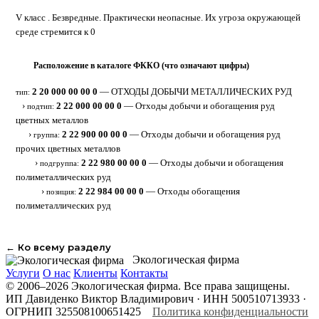
V класс . Безвредные. Практически неопасные. Их угроза окружающей
среде стремится к 0
Расположение в каталоге ФККО (что означают цифры)
⋮
2 20 000 00 00 0
— ОТХОДЫ ДОБЫЧИ МЕТАЛЛИЧЕСКИХ РУД
тип:
›
2 22 000 00 00 0
— Отходы добычи и обогащения руд
подтип:
цветных металлов
›
2 22 900 00 00 0
— Отходы добычи и обогащения руд
группа:
прочих цветных металлов
›
2 22 980 00 00 0
— Отходы добычи и обогащения
подгруппа:
полиметаллических руд
›
2 22 984 00 00 0
— Отходы обогащения
позиция:
полиметаллических руд
← Ко всему разделу
Экологическая фирма
Услуги
О нас
Клиенты
Контакты
© 2006–2026 Экологическая фирма. Все права защищены.
ИП Давиденко Виктор Владимирович · ИНН 500510713933 ·
ОГРНИП 325508100651425
Политика конфиденциальности