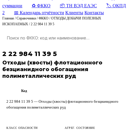
суммации
♻️ ФККО
📦 ТН ВЭД ЕАЭС
🏷️ ОКПД
2
📅 Календарь отчётности
Клиенты
Контакты
Главная
/
Справочники
/
ФККО
/
ОТХОДЫ ДОБЫЧИ ПОЛЕЗНЫХ
ИСКОПАЕМЫХ
/
2 22 984 11 39 5
2 22 984 11 39 5
Отходы (хвосты) флотационного
безцианидного обогащения
полиметаллических руд
Код
ФККО
2 22 984 11 39 5 — Отходы (хвосты) флотационного безцианидного
обогащения полиметаллических руд
КЛАСС ОПАСНОСТИ
АГРЕГ. СОСТОЯНИЕ