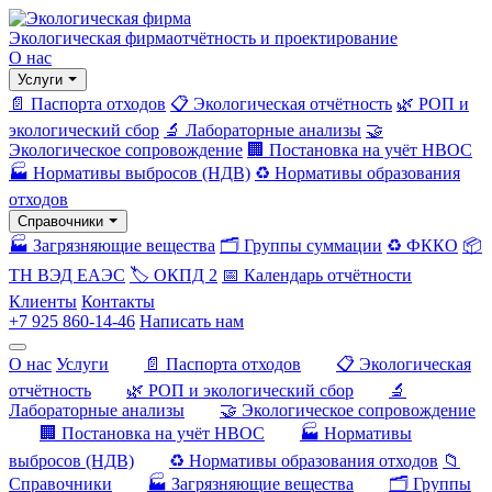
Экологическая фирма
отчётность и проектирование
О нас
Услуги
📄 Паспорта отходов
📋 Экологическая отчётность
🌿 РОП и
экологический сбор
🔬 Лабораторные анализы
🤝
Экологическое сопровождение
🏢 Постановка на учёт НВОС
🏭 Нормативы выбросов (НДВ)
♻️ Нормативы образования
отходов
Справочники
🏭 Загрязняющие вещества
🗂️ Группы суммации
♻️ ФККО
📦
ТН ВЭД ЕАЭС
🏷️ ОКПД 2
📅 Календарь отчётности
Клиенты
Контакты
+7 925 860-14-46
Написать нам
О нас
Услуги
📄 Паспорта отходов
📋 Экологическая
отчётность
🌿 РОП и экологический сбор
🔬
Лабораторные анализы
🤝 Экологическое сопровождение
🏢 Постановка на учёт НВОС
🏭 Нормативы
выбросов (НДВ)
♻️ Нормативы образования отходов
📁
Справочники
🏭 Загрязняющие вещества
🗂️ Группы